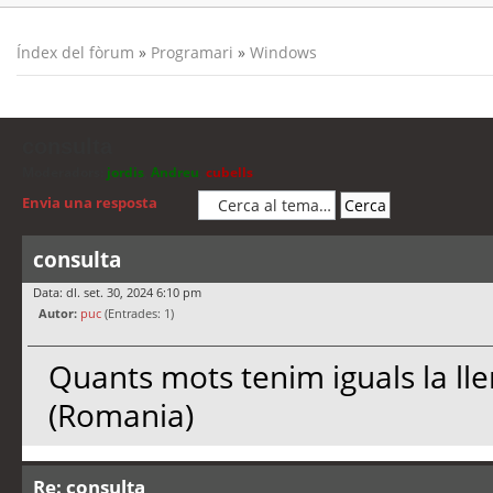
Índex del fòrum
»
Programari
»
Windows
consulta
Moderadors:
jordis
,
Andreu
,
cubells
Envia una resposta
consulta
Data: dl. set. 30, 2024 6:10 pm
Autor:
puc
(Entrades: 1)
Quants mots tenim iguals la ll
(Romania)
Re: consulta