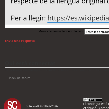
respecte de la llengua origina
Per a llegir:
https://es.wikipedia
Mostra les entrades dels darrers:
Envia una resposta
Torna a: Windows
Qui està connectat
Usuaris navegant en aquest fòrum: No hi ha cap usuari registrat i 34 visitant
Índex del fòrum
El contingut està d
Softcatalà © 1998-
2026
Atribució - Compar