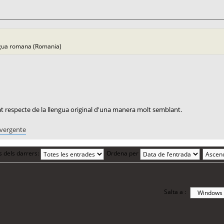
engua romana (Romania)
cat respecte de la llengua original d'una manera molt semblant.
ivergente
s dels darrers:
Ordena per
Salta a :