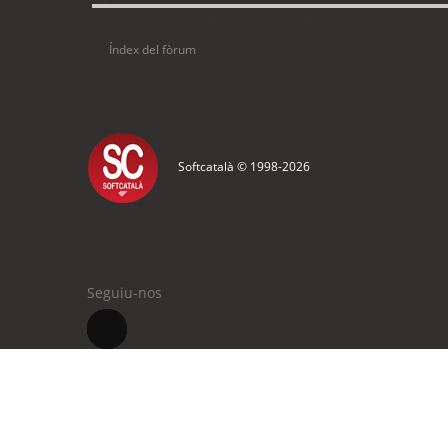
Usuaris navegant en aquest fòrum: No hi ha cap usuari registrat 
Índex del fòrum
Softcatalà © 1998-
2026
Seguiu-nos