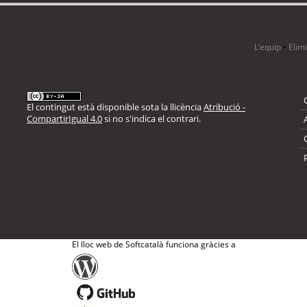
i 12 visitants
L’equip
•
Elim
El contingut està disponible sota la llicència
Atribució -
CompartirIgual 4.0
si no s'indica el contrari.
El lloc web de Softcatalà funciona gràcies a