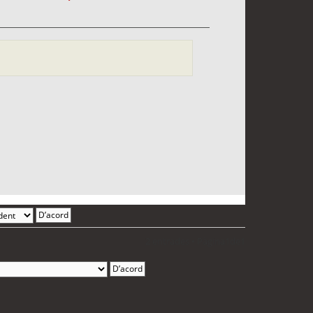
2 entrades • Pàgina
1
de
1