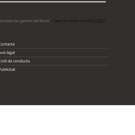
ina totes les galetes del fòrum
• Totes les hores són UTC [
DST
]
Contacte
Avís legal
Codi de conducta
Publicitat