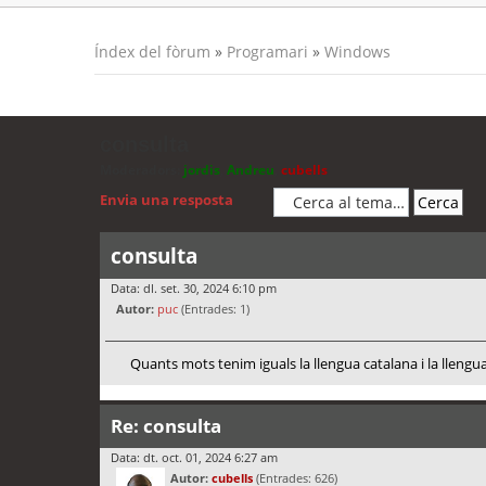
Índex del fòrum
»
Programari
»
Windows
consulta
Moderadors:
jordis
,
Andreu
,
cubells
Envia una resposta
consulta
Data: dl. set. 30, 2024 6:10 pm
Autor:
puc
(Entrades: 1)
Quants mots tenim iguals la llengua catalana i la llen
Re: consulta
Data: dt. oct. 01, 2024 6:27 am
Autor:
cubells
(Entrades: 626)