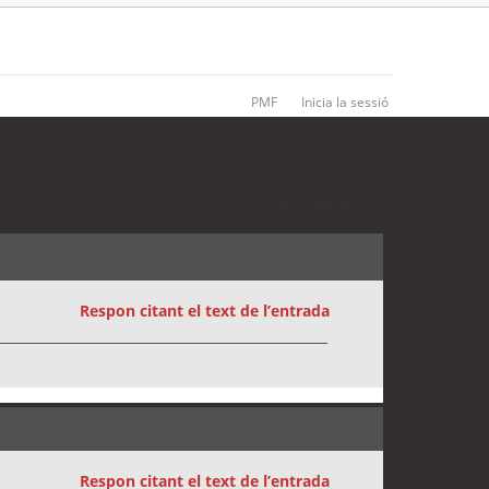
PMF
Inicia la sessió
2 entrades • Pàgina
1
de
1
Respon citant el text de l’entrada
Respon citant el text de l’entrada