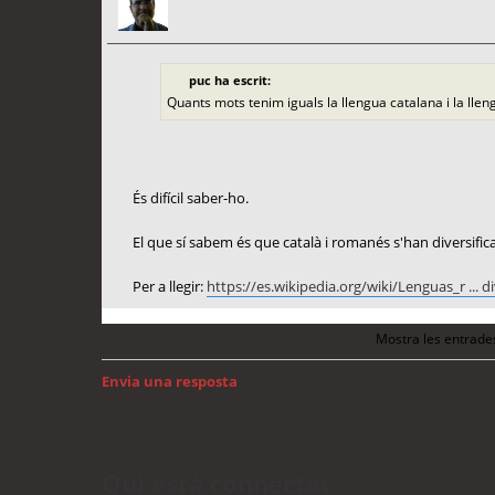
puc ha escrit:
Quants mots tenim iguals la llengua catalana i la ll
És difícil saber-ho.
El que sí sabem és que català i romanés s'han diversifi
Per a llegir:
https://es.wikipedia.org/wiki/Lenguas_r ... d
Mostra les entrade
Envia una resposta
Torna a: Windows
Qui està connectat