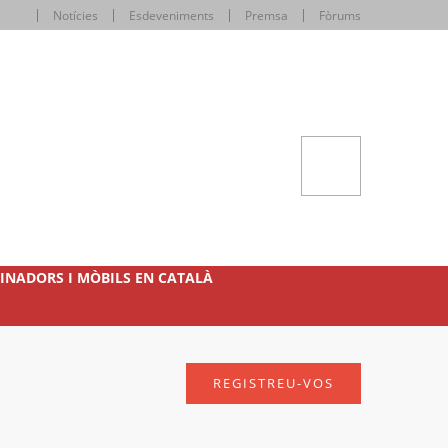
Notícies
Esdeveniments
Premsa
Fòrums
INADORS I MÒBILS EN CATALÀ
REGISTREU-VOS