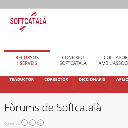
RECURSOS
CONEIXEU
COL·LABO
I SERVEIS
SOFTCATALÀ
AMB L'ASSOC
TRADUCTOR
CORRECTOR
DICCIONARIS
APLI
Fòrums de Softcatalà
Compartiu