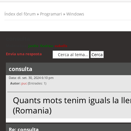
Índex del fòrum
»
Programari
»
Windows
consulta
Moderadors:
jordis
,
Andreu
,
cubells
Envia una resposta
consulta
Data: dl. set. 30, 2024 6:10 pm
Autor:
puc
(Entrades: 1)
Quants mots tenim iguals la ll
(Romania)
Re: consulta