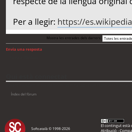
respecte de la llengua origina
Per a llegir:
https://es.wikipedia
Mostra les entrades dels darrers:
Envia una resposta
Torna a: Windows
Qui està connectat
Usuaris navegant en aquest fòrum: No hi ha cap usuari registrat i 15 visitant
Índex del fòrum
El contingut està d
Softcatalà © 1998-
2026
Atribució - Compar