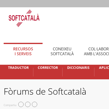
RECURSOS
CONEIXEU
COL·LABO
I SERVEIS
SOFTCATALÀ
AMB L'ASSOC
TRADUCTOR
CORRECTOR
DICCIONARIS
APLI
Fòrums de Softcatalà
Compartiu