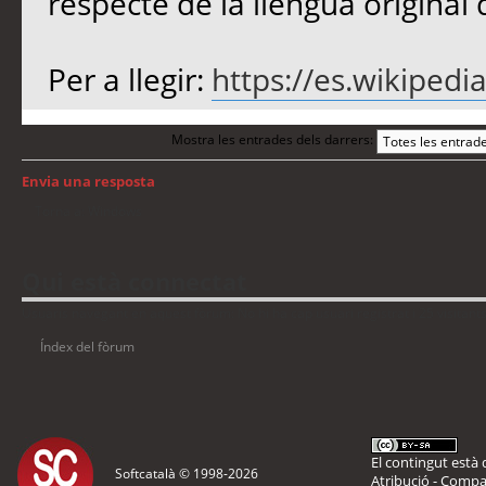
respecte de la llengua origina
Per a llegir:
https://es.wikipedia
Mostra les entrades dels darrers:
Envia una resposta
Torna a: Windows
Qui està connectat
Usuaris navegant en aquest fòrum: No hi ha cap usuari registrat i 25 visitant
Índex del fòrum
El contingut està d
Softcatalà © 1998-
2026
Atribució - Compar