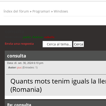
Índex del fòrum
»
Programari
»
Windows
consulta
Moderadors:
jordis
,
Andreu
,
cubells
Envia una resposta
consulta
Data: dl. set. 30, 2024 6:10 pm
Autor:
puc
(Entrades: 1)
Quants mots tenim iguals la ll
(Romania)
Re: consulta