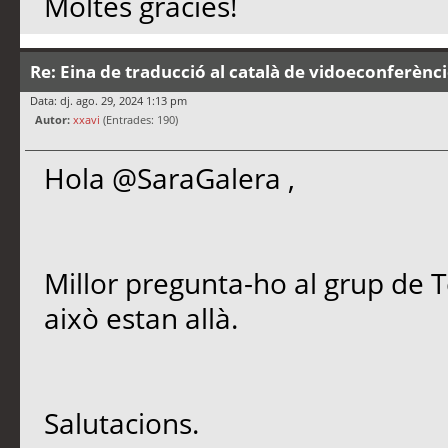
Moltes gràcies!
Re: Eina de traducció al català de vidoeconferènc
Data: dj. ago. 29, 2024 1:13 pm
Autor:
xxavi
(Entrades: 190)
Hola @SaraGalera ,
Millor pregunta-ho al grup de T
això estan allà.
Salutacions.