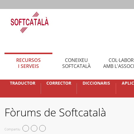
RECURSOS
CONEIXEU
COL·LABO
I SERVEIS
SOFTCATALÀ
AMB L'ASSOC
TRADUCTOR
CORRECTOR
DICCIONARIS
APLI
Fòrums de Softcatalà
Compartiu