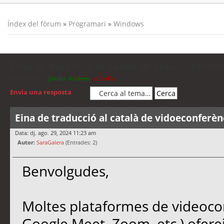
Índex del fòrum
»
Programari
»
Windows
Eina de traducció al català de vidoeconferèn
Moderadors:
jordis
,
Andreu
,
cubells
Envia una resposta
Eina de traducció al català de vidoeconferèn
Data: dj. ago. 29, 2024 11:23 am
Autor:
SaraGalera
(Entrades: 2)
Benvolgudes,
Moltes plataformes de videoco
Google Meet, Zoom, etc.) oferei