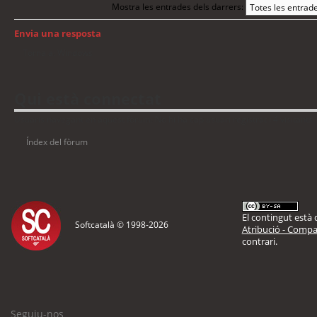
Mostra les entrades dels darrers:
Envia una resposta
Torna a: Windows
Qui està connectat
Usuaris navegant en aquest fòrum: No hi ha cap usuari registrat i 4 visitants
Índex del fòrum
El contingut està d
Softcatalà © 1998-
2026
Atribució - Compar
contrari.
Seguiu-nos