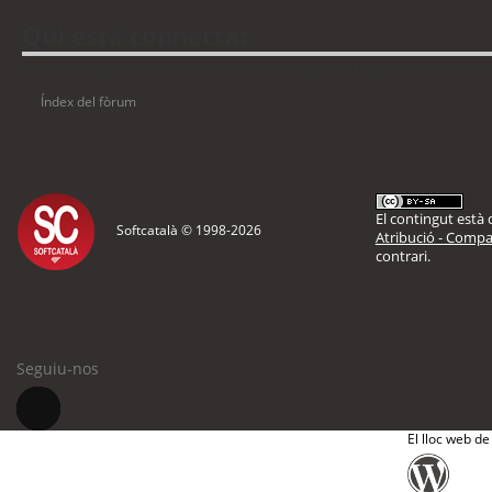
Qui està connectat
Usuaris navegant en aquest fòrum: No hi ha cap usuari registrat i 2 visitants
Índex del fòrum
El contingut està d
Softcatalà © 1998-
2026
Atribució - Compar
contrari.
Seguiu-nos
El lloc web de