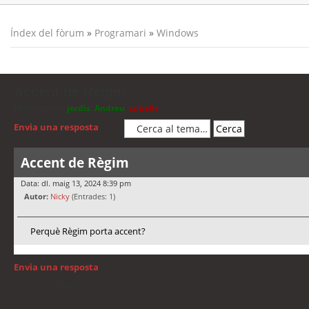
Índex del fòrum
»
Programari
»
Windows
Accent de Règim
Moderadors:
jordis
,
Andreu
,
cubells
Envia una resposta
Accent de Règim
Data: dl. maig 13, 2024 8:39 pm
Autor:
Nicky
(Entrades: 1)
Perquè Règim porta accent?
Envia una resposta
Torna a: Windows