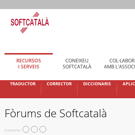
RECURSOS
CONEIXEU
COL·LABO
I SERVEIS
SOFTCATALÀ
AMB L'ASSOC
TRADUCTOR
CORRECTOR
DICCIONARIS
APLI
Fòrums de Softcatalà
Compartiu