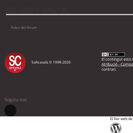
Qui està connectat
Usuaris navegant en aquest fòrum: No hi ha cap usuari registrat i 8 visitants
Índex del fòrum
El contingut està d
Softcatalà © 1998-
2026
Atribució - Compar
contrari.
Seguiu-nos
El lloc web de