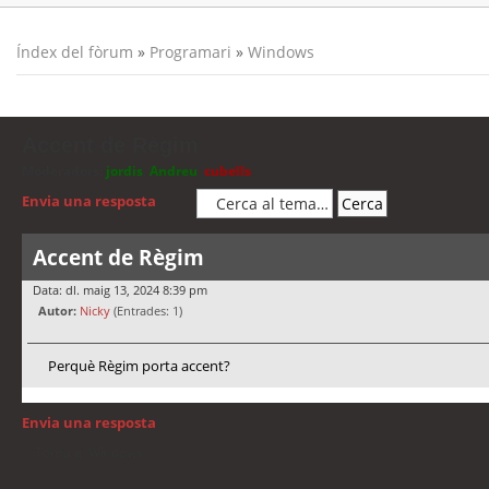
Índex del fòrum
»
Programari
»
Windows
Accent de Règim
Moderadors:
jordis
,
Andreu
,
cubells
Envia una resposta
Accent de Règim
Data: dl. maig 13, 2024 8:39 pm
Autor:
Nicky
(Entrades: 1)
Perquè Règim porta accent?
Envia una resposta
Torna a: Windows