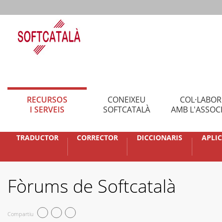
RECURSOS
CONEIXEU
COL·LABO
I SERVEIS
SOFTCATALÀ
AMB L'ASSOC
TRADUCTOR
CORRECTOR
DICCIONARIS
APLI
Fòrums de Softcatalà
Compartiu