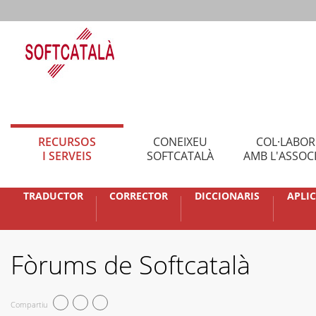
RECURSOS
CONEIXEU
COL·LABO
I SERVEIS
SOFTCATALÀ
AMB L'ASSOC
TRADUCTOR
CORRECTOR
DICCIONARIS
APLI
Fòrums de Softcatalà
Compartiu