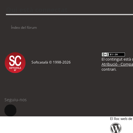
Qui està connectat
Usuaris navegant en aquest fòrum: No hi ha cap usuari registrat i 8 visitants
Índex del fòrum
El contingut està d
Softcatalà © 1998-
2026
Atribució - Compar
contrari.
Seguiu-nos
El lloc web de