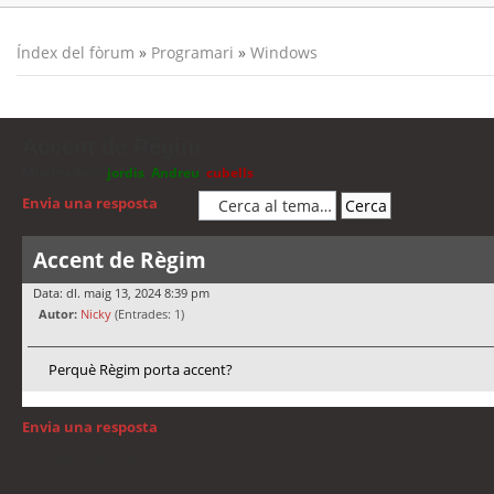
Índex del fòrum
»
Programari
»
Windows
Accent de Règim
Moderadors:
jordis
,
Andreu
,
cubells
Envia una resposta
Accent de Règim
Data: dl. maig 13, 2024 8:39 pm
Autor:
Nicky
(Entrades: 1)
Perquè Règim porta accent?
Envia una resposta
Torna a: Windows