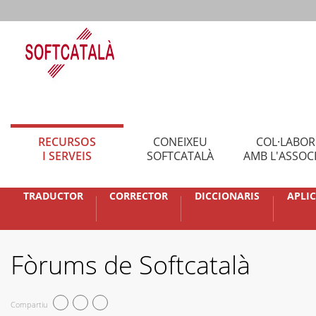
RECURSOS
CONEIXEU
COL·LABO
I SERVEIS
SOFTCATALÀ
AMB L'ASSOC
TRADUCTOR
CORRECTOR
DICCIONARIS
APLI
Fòrums de Softcatalà
Compartiu