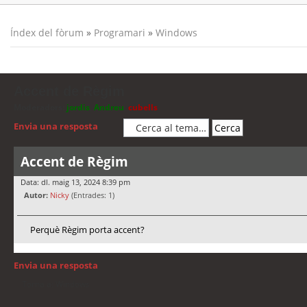
Índex del fòrum
»
Programari
»
Windows
Accent de Règim
Moderadors:
jordis
,
Andreu
,
cubells
Envia una resposta
Accent de Règim
Data: dl. maig 13, 2024 8:39 pm
Autor:
Nicky
(Entrades: 1)
Perquè Règim porta accent?
Envia una resposta
Torna a: Windows