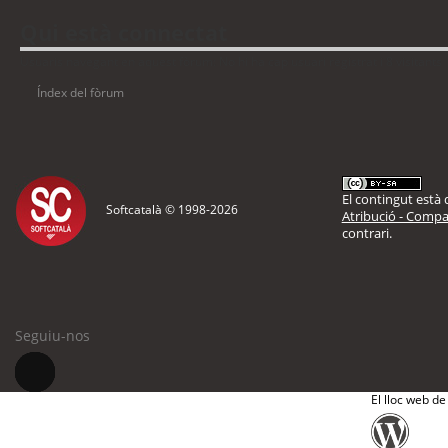
Qui està connectat
Usuaris navegant en aquest fòrum: No hi ha cap usuari registrat i 8 visitants
Índex del fòrum
El contingut està d
Softcatalà © 1998-
2026
Atribució - Compar
contrari.
Seguiu-nos
El lloc web de