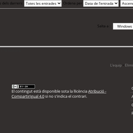
s dels darrers:
Ordena per
Salta a :
i 16 visitants
L’equip
•
Elim
El contingut està disponible sota la llicència
Atribució -
CompartirIgual 4.0
si no s'indica el contrari.