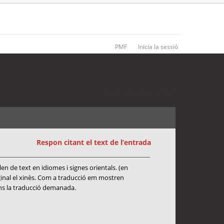
PMF
Inicia la sessió
3 entrades • Pàgina
1
de
1
Respon citant el text de l’entrada
en de text en idiomes i signes orientals. (en
iginal el xinès. Com a traducció em mostren
gons la traducció demanada.