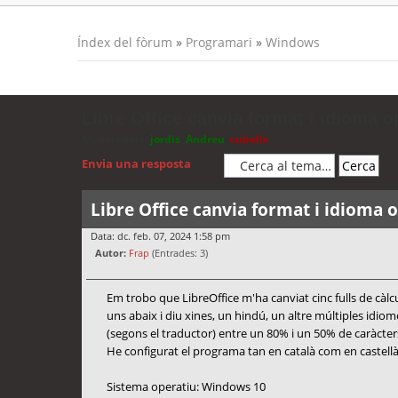
Índex del fòrum
»
Programari
»
Windows
Libre Office canvia format i idioma or
Moderadors:
jordis
,
Andreu
,
cubells
Envia una resposta
Libre Office canvia format i idioma o
Data: dc. feb. 07, 2024 1:58 pm
Autor:
Frap
(Entrades: 3)
Em trobo que LibreOffice m'ha canviat cinc fulls de càlcu
uns abaix i diu xines, un hindú, un altre múltiples idi
(segons el traductor) entre un 80% i un 50% de caràcters
He configurat el programa tan en català com en castellà
Sistema operatiu: Windows 10