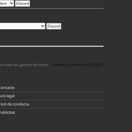
3 entrades • Pàgina
1
de
1
ina totes les galetes del fòrum
• Totes les hores són UTC [
DST
]
Contacte
Avís legal
Codi de conducta
Publicitat