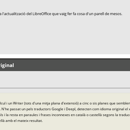
l'actualització del LibreOffice que vaig fer fa cosa d'un parell de mesos.
iginal
cul i un Writer (tots d'una mitja plana d'extensió) a cinc o sis planes que semblen
es). N'he passat un pels traductors Google i Deepl, detecten com idioma original e
ls i la resta en paraules i frases inconnexes en català o castellà segons la trad
llà amb el mateix resultat.