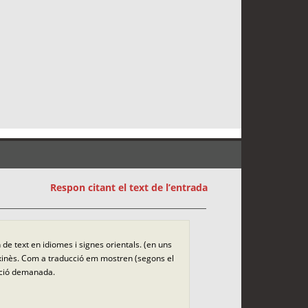
Respon citant el text de l’entrada
 de text en idiomes i signes orientals. (en uns
l xinès. Com a traducció em mostren (segons el
ucció demanada.