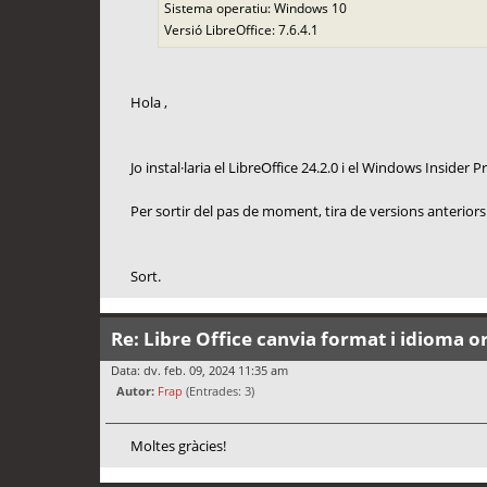
Sistema operatiu: Windows 10
Versió LibreOffice: 7.6.4.1
Hola ,
Jo instal·laria el LibreOffice 24.2.0 i el Windows Insider
Per sortir del pas de moment, tira de versions anteriors
Sort.
Re: Libre Office canvia format i idioma or
Data: dv. feb. 09, 2024 11:35 am
Autor:
Frap
(Entrades: 3)
Moltes gràcies!