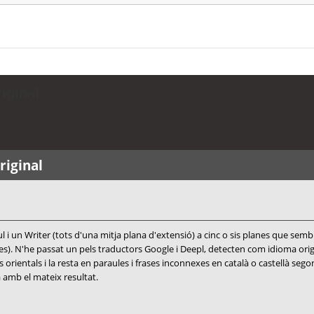
iginal
riginal
l i un Writer (tots d'una mitja plana d'extensió) a cinc o sis planes que sembl
omes). N'he passat un pels traductors Google i Deepl, detecten com idioma or
 orientals i la resta en paraules i frases inconnexes en català o castellà se
 amb el mateix resultat.