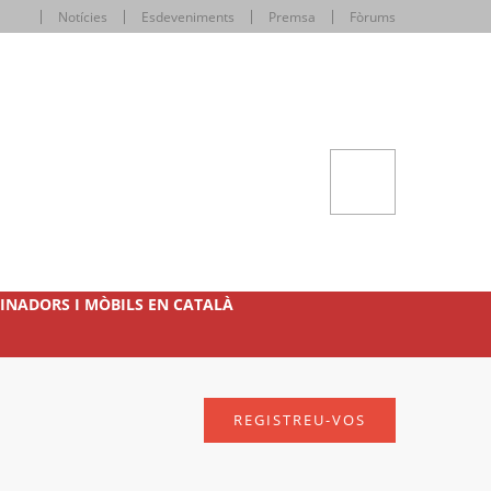
Notícies
Esdeveniments
Premsa
Fòrums
INADORS I MÒBILS EN CATALÀ
REGISTREU-VOS