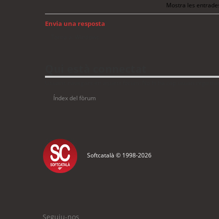
Mostra les entrade
Envia una resposta
Torna a: Windows
Qui està connectat
Usuaris navegant en aquest fòrum: No hi ha cap usuari registrat 
Índex del fòrum
Softcatalà © 1998-
2026
Seguiu-nos