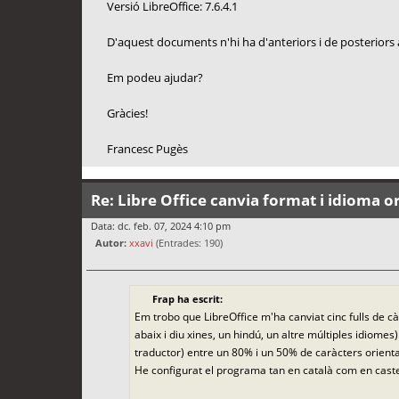
Versió LibreOffice: 7.6.4.1
D'aquest documents n'hi ha d'anteriors i de posteriors a 
Em podeu ajudar?
Gràcies!
Francesc Pugès
Re: Libre Office canvia format i idioma or
Data: dc. feb. 07, 2024 4:10 pm
Autor:
xxavi
(Entrades: 190)
Frap ha escrit:
Em trobo que LibreOffice m'ha canviat cinc fulls de càl
abaix i diu xines, un hindú, un altre múltiples idiom
traductor) entre un 80% i un 50% de caràcters orienta
He configurat el programa tan en català com en caste