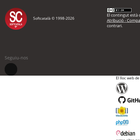
El contingut està d
Softcatalà © 1998-
2026
Atribució - Compar
contrari.
Seguiu-nos
El lloc web de