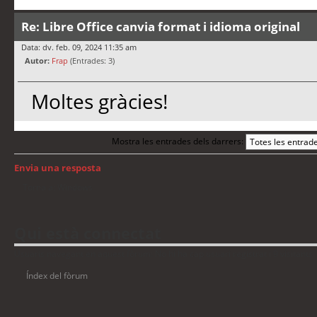
Re: Libre Office canvia format i idioma original
Data: dv. feb. 09, 2024 11:35 am
Autor:
Frap
(Entrades: 3)
Moltes gràcies!
Mostra les entrades dels darrers:
Envia una resposta
Torna a: Windows
Qui està connectat
Usuaris navegant en aquest fòrum: No hi ha cap usuari registrat i 9 visitants
Índex del fòrum