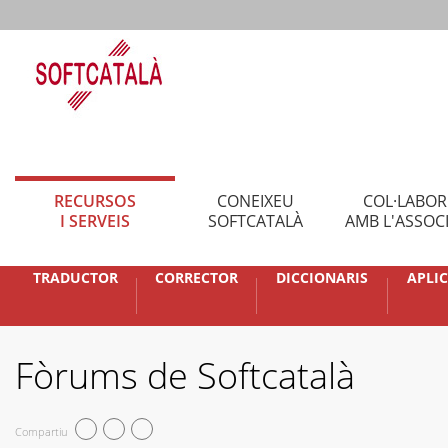
RECURSOS
CONEIXEU
COL·LABO
I SERVEIS
SOFTCATALÀ
AMB L'ASSOC
TRADUCTOR
CORRECTOR
DICCIONARIS
APLI
Fòrums de Softcatalà
Compartiu