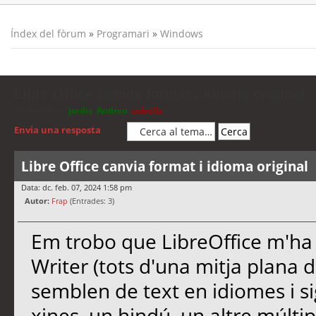
Índex del fòrum
»
Programari
»
Windows
Libre Office canvia format i idioma original
Moderadors:
jordis
,
Andreu
,
cubells
Envia una resposta
Libre Office canvia format i idioma original
Data: dc. feb. 07, 2024 1:58 pm
Autor:
Frap
(Entrades: 3)
Em trobo que LibreOffice m'ha ca
Writer (tots d'una mitja plana d
semblen de text en idiomes i sig
xines, un hindú, un altre múlti