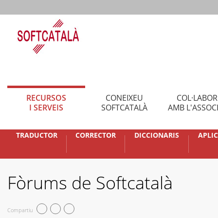
RECURSOS
CONEIXEU
COL·LABO
I SERVEIS
SOFTCATALÀ
AMB L'ASSOC
TRADUCTOR
CORRECTOR
DICCIONARIS
APLI
Fòrums de Softcatalà
Compartiu