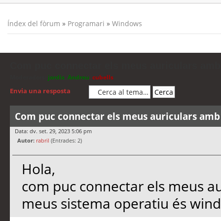
Índex del fòrum
»
Programari
»
Windows
Com puc connectar els meus auriculars amb 
Moderadors:
jordis
,
Andreu
,
cubells
Envia una resposta
Com puc connectar els meus auriculars amb 
Data: dv. set. 29, 2023 5:06 pm
Autor:
rabril
(Entrades: 2)
Hola,
com puc connectar els meus aur
meus sistema operatiu és wind