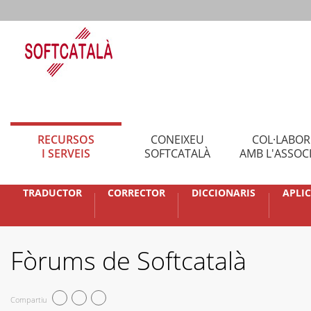
RECURSOS
CONEIXEU
COL·LABO
I SERVEIS
SOFTCATALÀ
AMB L'ASSOC
TRADUCTOR
CORRECTOR
DICCIONARIS
APLI
Fòrums de Softcatalà
Compartiu