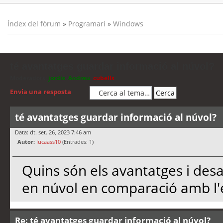
Índex del fòrum
»
Programari
»
Windows
té avantatges guardar informació al núvol?
Moderadors:
jordis
,
Andreu
,
cubells
Envia una resposta
té avantatges guardar informació al núvol?
Data: dt. set. 26, 2023 7:46 am
Autor:
lucaass10
(Entrades: 1)
Quins són els avantatges i de
en núvol en comparació amb l
Re: té avantatges guardar informació al núvol?