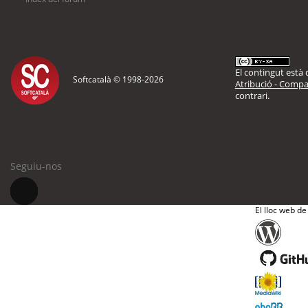
El contingut està d
Softcatalà © 1998-
2026
Atribució - Compar
contrari.
Seguiu-nos
El lloc web de