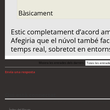
Bàsicament
Estic completament d’acord am
Afegiria que el núvol també faci
temps real, sobretot en entorns
Mostra les entrades dels darrers:
Envia una resposta
Torna a: Windows
Qui està connectat
Usuaris navegant en aquest fòrum: No hi ha cap usuari registrat i 14 visitant
Índex del fòrum