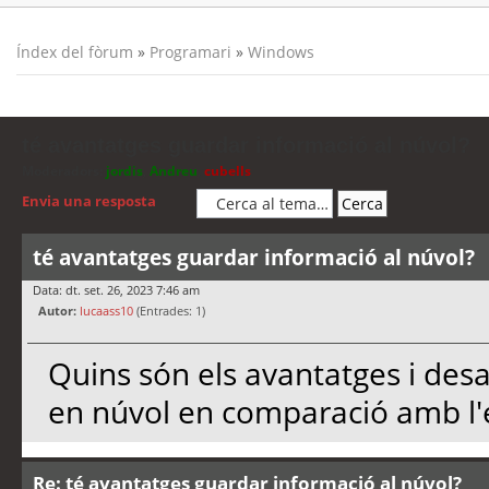
Índex del fòrum
»
Programari
»
Windows
té avantatges guardar informació al núvol?
Moderadors:
jordis
,
Andreu
,
cubells
Envia una resposta
té avantatges guardar informació al núvol?
Data: dt. set. 26, 2023 7:46 am
Autor:
lucaass10
(Entrades: 1)
Quins són els avantatges i de
en núvol en comparació amb l
Re: té avantatges guardar informació al núvol?