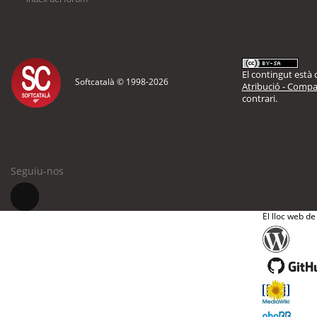
El contingut està d
Softcatalà © 1998-
2026
Atribució - Compar
contrari.
Seguiu-nos
El lloc web de