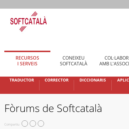
RECURSOS
CONEIXEU
COL·LABO
I SERVEIS
SOFTCATALÀ
AMB L'ASSOC
TRADUCTOR
CORRECTOR
DICCIONARIS
APLI
Fòrums de Softcatalà
Compartiu