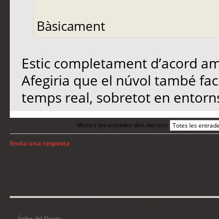
Bàsicament
Estic completament d’acord am
Afegiria que el núvol també faci
temps real, sobretot en entorns
Mostra les entrades dels darrers:
Envia una resposta
Torna a: Windows
Qui està connectat
Usuaris navegant en aquest fòrum: No hi ha cap usuari registrat i 12 visitant
Índex del fòrum