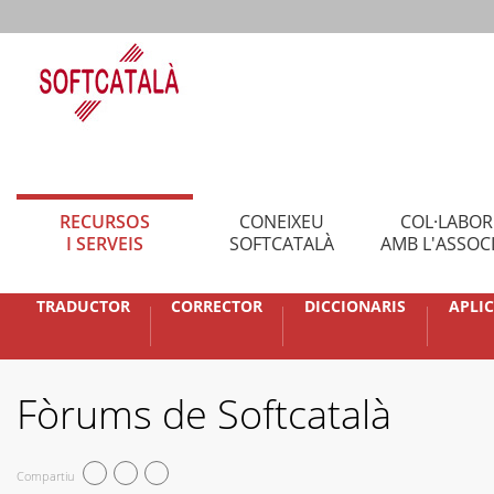
RECURSOS
CONEIXEU
COL·LABO
I SERVEIS
SOFTCATALÀ
AMB L'ASSOC
TRADUCTOR
CORRECTOR
DICCIONARIS
APLI
Fòrums de Softcatalà
Compartiu