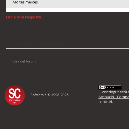
Moltes mercès.
Envia una resposta
Torna a: Windows
Qui està connectat
Usuaris navegant en aquest fòrum: No hi ha cap usuari registrat i 129 visitan
Índex del fòrum
El contingut està d
Softcatalà © 1998-
2026
Atribució - Compar
contrari.