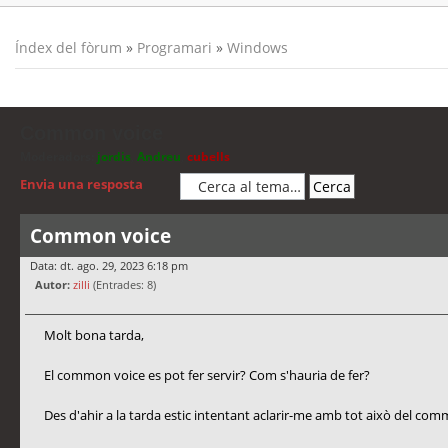
Índex del fòrum
»
Programari
»
Windows
Common voice
Moderadors:
jordis
,
Andreu
,
cubells
Envia una resposta
Common voice
Data: dt. ago. 29, 2023 6:18 pm
Autor:
zilli
(Entrades: 8)
Molt bona tarda,
El common voice es pot fer servir? Com s'hauria de fer?
Des d'ahir a la tarda estic intentant aclarir-me amb tot això del co