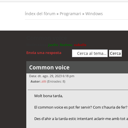
Índex del fòrum
»
Programari
»
Windows
Common voice
Moderadors:
jordis
,
Andreu
,
cubells
Envia una resposta
Common voice
Data: dt. ago. 29, 2023 6:18 pm
Autor:
zilli
(Entrades: 8)
Molt bona tarda,
El common voice es pot fer servir? Com s'hauria de fer?
Des d'ahir a la tarda estic intentant aclarir-me amb to