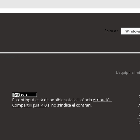
Salta a :
i 9 visitants
L’equip
•
Elim
El contingut està disponible sota la llicència
Atribució -
CompartirIgual 4.0
si no s'indica el contrari.