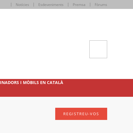
Notícies
Esdeveniments
Premsa
Fòrums
INADORS I MÒBILS EN CATALÀ
REGISTREU-VOS