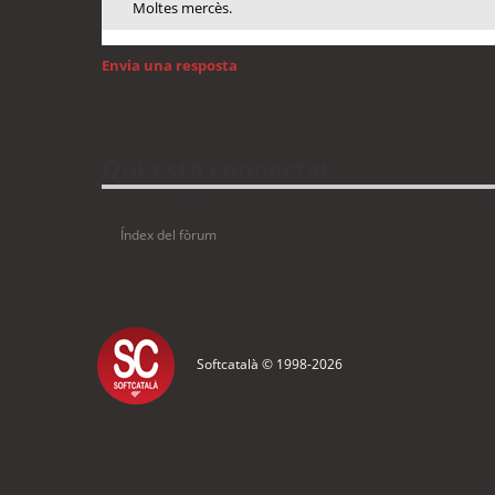
Moltes mercès.
Envia una resposta
Torna a: Windows
Qui està connectat
Usuaris navegant en aquest fòrum: No hi ha cap usuari registrat 
Índex del fòrum
Softcatalà © 1998-
2026