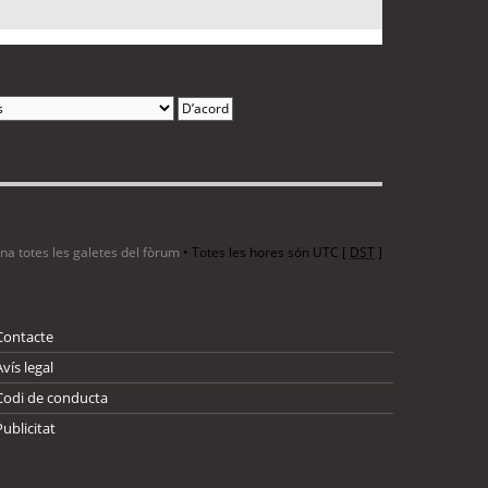
1 entrada • Pàgina
1
de
1
ina totes les galetes del fòrum
• Totes les hores són UTC [
DST
]
Contacte
Avís legal
Codi de conducta
Publicitat