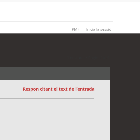
PMF
Inicia la sessió
1 entrada • Pàgina
1
de
1
Respon citant el text de l’entrada