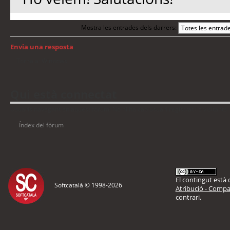
Mostra les entrades dels darrers:
Envia una resposta
Torna a: Windows
Qui està connectat
Usuaris navegant en aquest fòrum: No hi ha cap usuari registrat i 5 visitants
Índex del fòrum
El contingut està d
Softcatalà © 1998-
2026
Atribució - Compar
contrari.