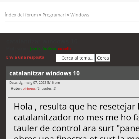
Índex del fòrum
»
Programari
»
Windows
catalanitzar windows 10
Moderadors:
jordis
,
Andreu
,
cubells
Envia una resposta
catalanitzar windows 10
Data: dg. maig 07, 2023 5:16 pm
Autor:
pirineus
(Entrades: 5)
Hola , resulta que he resetejar l
catalanitzador no mes me ho fa 
tauler de control ara surt "pane
obres una finestra et surt la mei