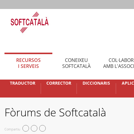
RECURSOS
CONEIXEU
COL·LABO
I SERVEIS
SOFTCATALÀ
AMB L'ASSOC
TRADUCTOR
CORRECTOR
DICCIONARIS
APLI
Fòrums de Softcatalà
Compartiu