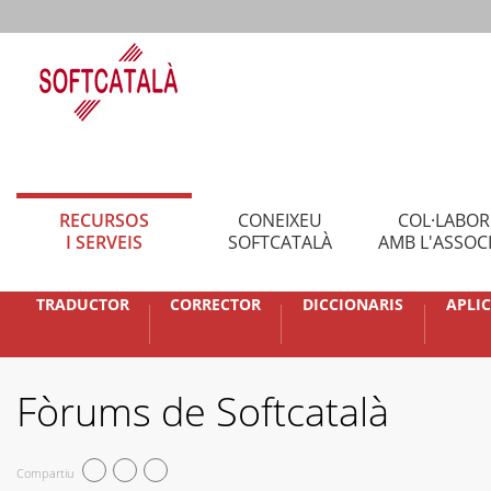
RECURSOS
CONEIXEU
COL·LABO
I SERVEIS
SOFTCATALÀ
AMB L'ASSOC
TRADUCTOR
CORRECTOR
DICCIONARIS
APLI
Fòrums de Softcatalà
Compartiu