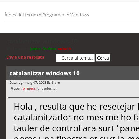
Índex del fòrum
»
Programari
»
Windows
catalanitzar windows 10
Moderadors:
jordis
,
Andreu
,
cubells
Envia una resposta
catalanitzar windows 10
Data: dg. maig 07, 2023 5:16 pm
Autor:
pirineus
(Entrades: 5)
Hola , resulta que he resetejar l
catalanitzador no mes me ho fa 
tauler de control ara surt "pane
obres una finestra et surt la mei