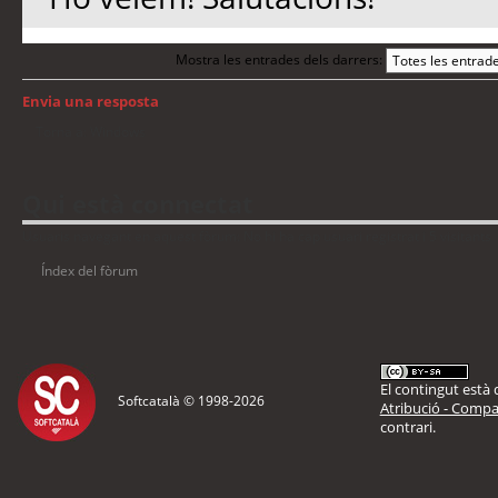
Mostra les entrades dels darrers:
Envia una resposta
Torna a: Windows
Qui està connectat
Usuaris navegant en aquest fòrum: No hi ha cap usuari registrat i 5 visitants
Índex del fòrum
El contingut està d
Softcatalà © 1998-
2026
Atribució - Compar
contrari.