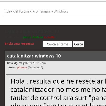
Índex del fòrum
»
Programari
»
Windows
catalanitzar windows 10
Moderadors:
jordis
,
Andreu
,
cubells
Envia una resposta
catalanitzar windows 10
Data: dg. maig 07, 2023 5:16 pm
Autor:
pirineus
(Entrades: 5)
Hola , resulta que he resetejar l
catalanitzador no mes me ho fa 
tauler de control ara surt "pane
obres una finestra et surt la mei