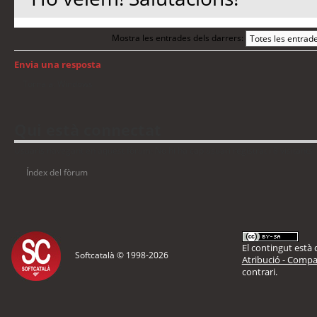
Mostra les entrades dels darrers:
Envia una resposta
Torna a: Windows
Qui està connectat
Usuaris navegant en aquest fòrum: No hi ha cap usuari registrat i 8 visitants
Índex del fòrum
El contingut està d
Softcatalà © 1998-
2026
Atribució - Compar
contrari.