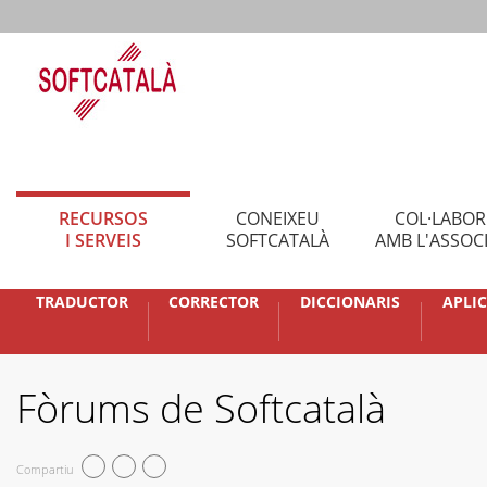
RECURSOS
CONEIXEU
COL·LABO
I SERVEIS
SOFTCATALÀ
AMB L'ASSOC
TRADUCTOR
CORRECTOR
DICCIONARIS
APLI
Fòrums de Softcatalà
Compartiu