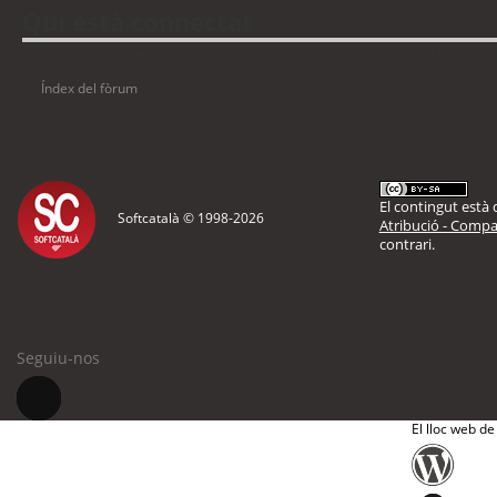
Qui està connectat
Usuaris navegant en aquest fòrum: No hi ha cap usuari registrat i 11 visitant
Índex del fòrum
El contingut està d
Softcatalà © 1998-
2026
Atribució - Compar
contrari.
Seguiu-nos
El lloc web de