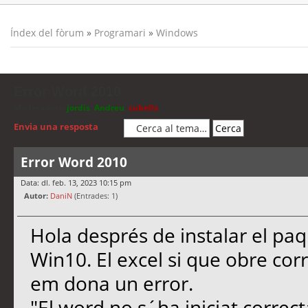
Índex del fòrum
»
Programari
»
Windows
Error Word 2010
Moderadors:
jordis
,
Andreu
,
cubells
Envia una resposta
Error Word 2010
Data: dl. feb. 13, 2023 10:15 pm
Autor:
DaniN
(Entrades: 1)
Hola després de instalar el paq
Win10. El excel si que obre cor
em dona un error.
"El word no s´ha iniciat correct