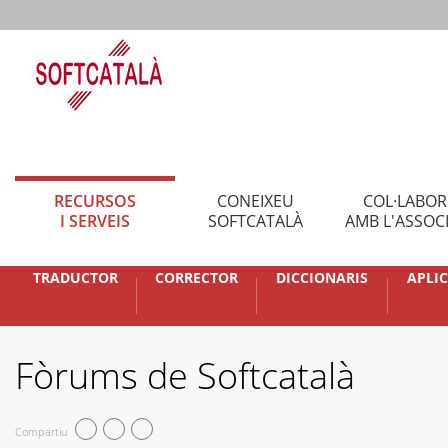
RECURSOS
CONEIXEU
COL·LABO
I SERVEIS
SOFTCATALÀ
AMB L'ASSOC
TRADUCTOR
CORRECTOR
DICCIONARIS
APLI
Fòrums de Softcatalà
Compartiu