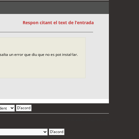
Respon citant el text de l’entrada
alta un error que diu que no es pot instal·lar.
2 entrades • Pàgina
1
de
1