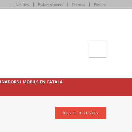
Notícies
Esdeveniments
Premsa
Fòrums
INADORS I MÒBILS EN CATALÀ
REGISTREU-VOS