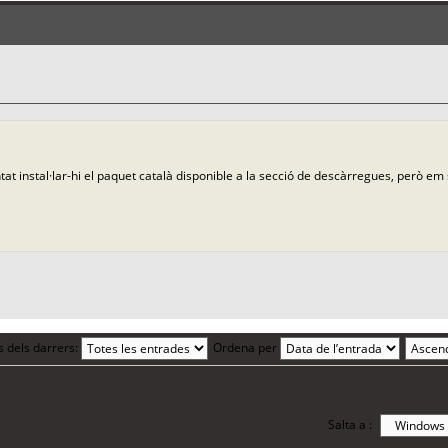
at instal·lar-hi el paquet català disponible a la secció de descàrregues, però em s
s dels darrers:
Ordena per
Salta a :