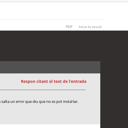
PMF
Inicia la sessió
2 entrades • Pàgina
1
de
1
Respon citant el text de l’entrada
 salta un error que diu que no es pot instal·lar.