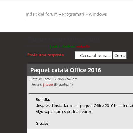
Índex del fòrum
»
Programari
»
Windows
Paquet català Office 2016
Moderadors:
jordis
,
Andreu
,
cubells
Envia una resposta
Paquet català Office 2016
Data: dt. nov. 15, 2022 8:47 pm
Autor:
j_toset
(Entrades: 1)
Bon dia,
després d'instal·lar-me el paquet Office 2016 he intentat
Algú sap a què es podria deure?
Gràcies