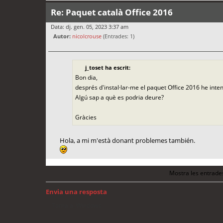
Re: Paquet català Office 2016
Data: dj. gen. 05, 2023 3:37 am
Autor:
nicolcrouse
(Entrades: 1)
j_toset ha escrit:
Bon dia,
després d'instal·lar-me el paquet Office 2016 he intent
Algú sap a què es podria deure?
Gràcies
Hola, a mi m'està donant problemes también.
Mostra les entrade
Envia una resposta
Torna a: Windows