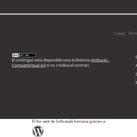
i 11 visitants
L’equip
•
Elim
El contingut està disponible sota la llicència
Atribució -
CompartirIgual 4.0
si no s'indica el contrari.
El lloc web de Softcatalà funciona gràcies a