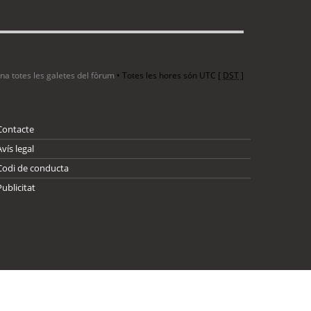
ina totes les galetes del fòrum
• Totes les hores són UTC [
DST
]
Contacte
Avís legal
Codi de conducta
Publicitat