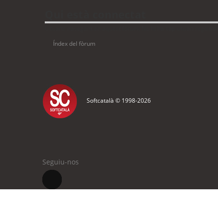
Qui està connectat
Usuaris navegant en aquest fòrum: No hi ha cap usuari registrat 
Índex del fòrum
Softcatalà © 1998-
2026
Seguiu-nos