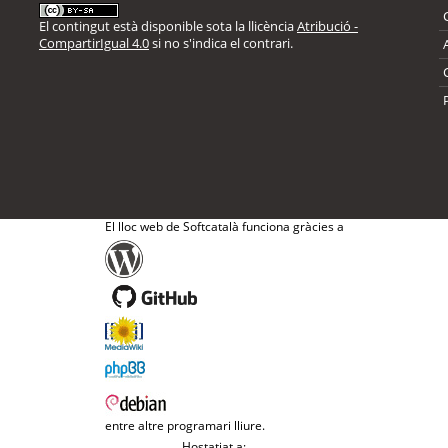
El contingut està disponible sota la llicència
Atribució -
CompartirIgual 4.0
si no s'indica el contrari.
El lloc web de Softcatalà funciona gràcies a
entre altre programari lliure.
Hostatjat a: