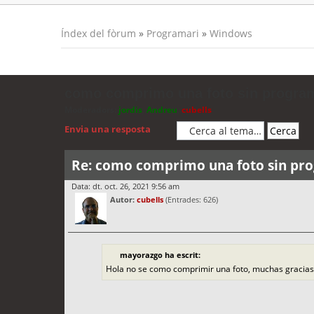
Índex del fòrum
»
Programari
»
Windows
como comprimo una foto sin progr
Moderadors:
jordis
,
Andreu
,
cubells
Envia una resposta
Re: como comprimo una foto sin p
Data: dt. oct. 26, 2021 9:56 am
Autor:
cubells
(Entrades: 626)
mayorazgo ha escrit:
Hola no se como comprimir una foto, muchas gracias