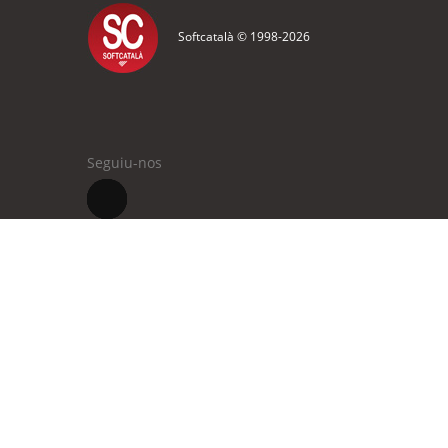
Softcatalà © 1998-
2026
Seguiu-nos