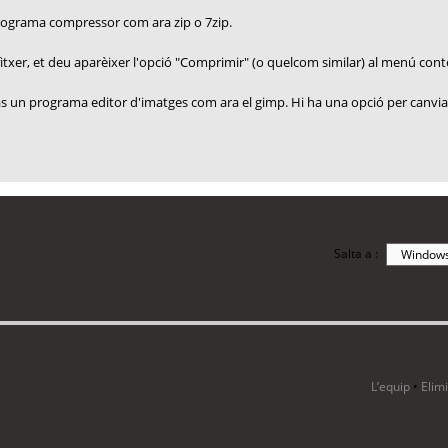
programa compressor com ara zip o 7zip.
el fitxer, et deu aparèixer l'opció "Comprimir" (o quelcom similar) al menú conte
aràs un programa editor d'imatges com ara el gimp. Hi ha una opció per canviar
Salta a :
i 8 visitants
L’equip
•
Elim