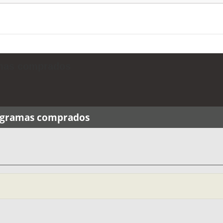
amas comprados
rogramas comprados