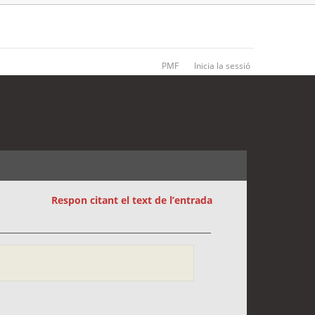
PMF
Inicia la sessió
1 entrada • Pàgina
1
de
1
Respon citant el text de l’entrada