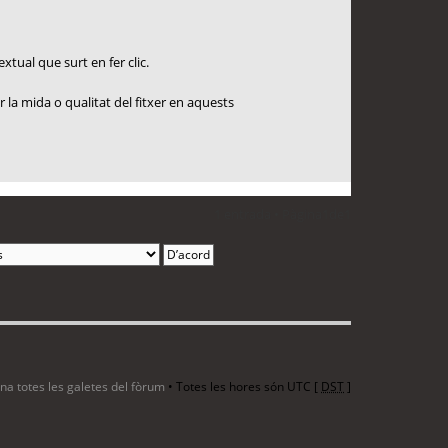
xtual que surt en fer clic.
 la mida o qualitat del fitxer en aquests
1 entrada • Pàgina
1
de
1
ina totes les galetes del fòrum
• Totes les hores són UTC [
DST
]