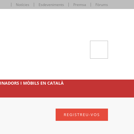
Notícies
Esdeveniments
Premsa
Fòrums
INADORS I MÒBILS EN CATALÀ
REGISTREU-VOS