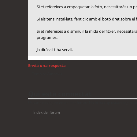
Si et refereixes a empaquetar la foto, necessitaràs un 
Si els tens instal·lats, fent clic amb el botó dret sobre 
Si et refereixes a disminuir la mida del fitxer, necessit
programes.
Ja diràs si t'ha servit.
Envia una resposta
Torna a: Windows
Qui està connectat
Usuaris navegant en aquest fòrum: No hi ha cap usuari registrat 
Índex del fòrum