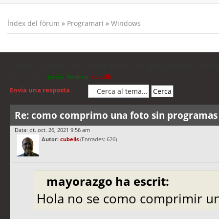
Índex del fòrum
»
Programari
»
Windows
como comprimo una foto sin programas co
Moderadors:
jordis
,
Andreu
,
cubells
Envia una resposta
Re: como comprimo una foto sin programa
Data: dt. oct. 26, 2021 9:56 am
Autor:
cubells
(Entrades: 626)
mayorazgo ha escrit:
Hola no se como comprimir un