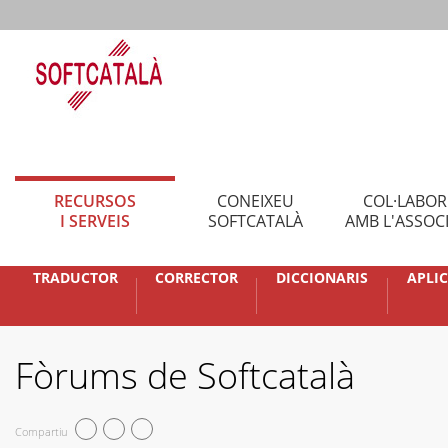
RECURSOS
CONEIXEU
COL·LABO
I SERVEIS
SOFTCATALÀ
AMB L'ASSOC
TRADUCTOR
CORRECTOR
DICCIONARIS
APLI
Fòrums de Softcatalà
Compartiu