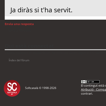
Ja diràs si t'ha servit.
Envia una resposta
Torna a: Windows
Qui està connectat
Usuaris navegant en aquest fòrum: No hi ha cap usuari registrat i 12 visitant
Índex del fòrum
El contingut està d
Softcatalà © 1998-
2026
Atribució - Compar
contrari.