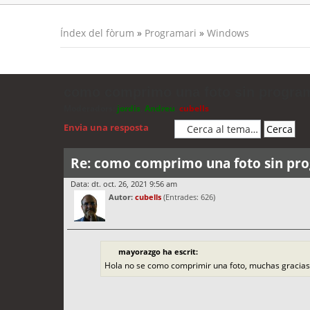
Índex del fòrum
»
Programari
»
Windows
como comprimo una foto sin progr
Moderadors:
jordis
,
Andreu
,
cubells
Envia una resposta
Re: como comprimo una foto sin p
Data: dt. oct. 26, 2021 9:56 am
Autor:
cubells
(Entrades: 626)
mayorazgo ha escrit:
Hola no se como comprimir una foto, muchas gracias