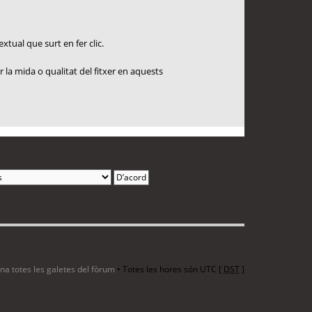
xtual que surt en fer clic.
 la mida o qualitat del fitxer en aquests
1 entrada • Pàgina
1
de
1
ina totes les galetes del fòrum
• Totes les hores són UTC [
DST
]