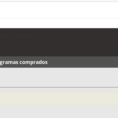
amas comprados
rogramas comprados