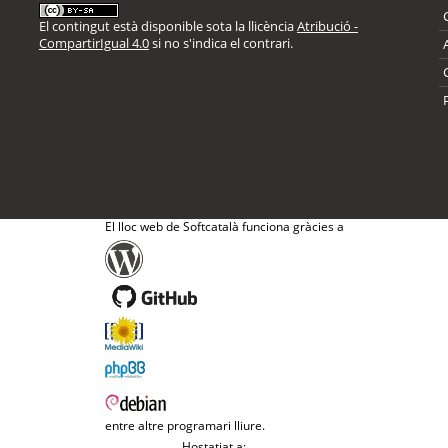
El contingut està disponible sota la llicència
Atribució -
CompartirIgual 4.0
si no s'indica el contrari.
El lloc web de Softcatalà funciona gràcies a
entre altre programari lliure.
Hostatjat a: