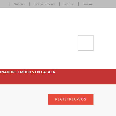
Notícies
Esdeveniments
Premsa
Fòrums
INADORS I MÒBILS EN CATALÀ
REGISTREU-VOS