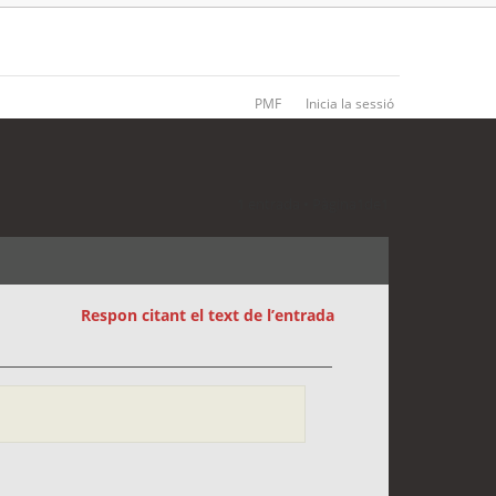
PMF
Inicia la sessió
1 entrada • Pàgina
1
de
1
Respon citant el text de l’entrada