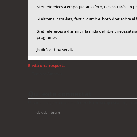
Si et refereixes a empaquetar la foto, necessitaràs un 
Si els tens instal·lats, fent clic amb el botó dret sobre 
Si et refereixes a disminuir la mida del fitxer, necessit
programes.
Ja diràs si t'ha servit.
Envia una resposta
Torna a: Windows
Qui està connectat
Usuaris navegant en aquest fòrum: No hi ha cap usuari registrat 
Índex del fòrum