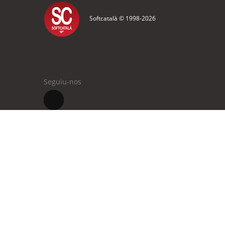
Softcatalà © 1998-
2026
Seguiu-nos