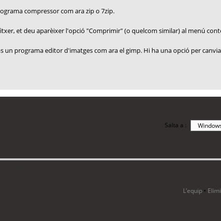
programa compressor com ara zip o 7zip.
el fitxer, et deu aparèixer l'opció "Comprimir" (o quelcom similar) al menú conte
aràs un programa editor d'imatges com ara el gimp. Hi ha una opció per canviar
Salta a :
i 9 visitants
L’equip
•
Elim