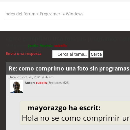
Índex del fòrum
»
Programari
»
Windows
como comprimo una foto sin programas co
Moderadors:
jordis
,
Andreu
,
cubells
Envia una resposta
Re: como comprimo una foto sin programa
Data: dt. oct. 26, 2021 9:56 am
Autor:
cubells
(Entrades: 626)
mayorazgo ha escrit:
Hola no se como comprimir un