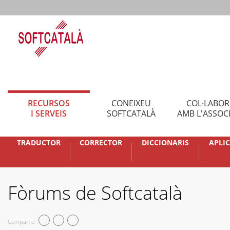
RECURSOS
CONEIXEU
COL·LABO
I SERVEIS
SOFTCATALÀ
AMB L'ASSOC
TRADUCTOR
CORRECTOR
DICCIONARIS
APLI
Fòrums de Softcatalà
Compartiu