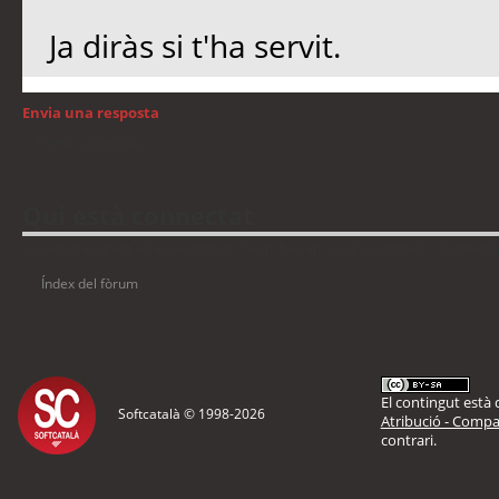
Ja diràs si t'ha servit.
Envia una resposta
Torna a: Windows
Qui està connectat
Usuaris navegant en aquest fòrum: No hi ha cap usuari registrat i 12 visitant
Índex del fòrum
El contingut està d
Softcatalà © 1998-
2026
Atribució - Compar
contrari.