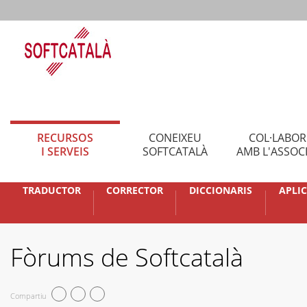
RECURSOS
CONEIXEU
COL·LABO
I SERVEIS
SOFTCATALÀ
AMB L'ASSOC
TRADUCTOR
CORRECTOR
DICCIONARIS
APLI
Fòrums de Softcatalà
Compartiu