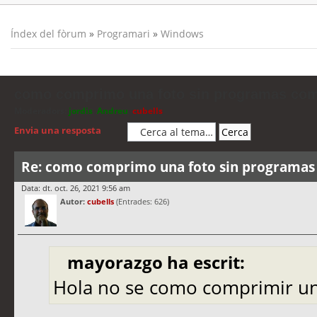
Índex del fòrum
»
Programari
»
Windows
como comprimo una foto sin programas co
Moderadors:
jordis
,
Andreu
,
cubells
Envia una resposta
Re: como comprimo una foto sin programa
Data: dt. oct. 26, 2021 9:56 am
Autor:
cubells
(Entrades: 626)
mayorazgo ha escrit:
Hola no se como comprimir un