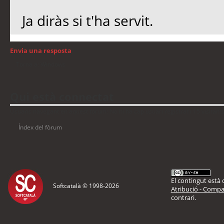
Ja diràs si t'ha servit.
Envia una resposta
Torna a: Windows
Qui està connectat
Usuaris navegant en aquest fòrum: No hi ha cap usuari registrat i 15 visitant
Índex del fòrum
El contingut està d
Softcatalà © 1998-
2026
Atribució - Compar
contrari.