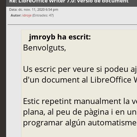
Re: LibreOffice Writer 7.0: versió de document
Data: dc. nov. 11, 2020 6:54 pm
Autor:
idroje
(Entrades: 47)
jmroyb ha escrit:
Benvolguts,
Us escric per veure si podeu a
d'un document al LibreOffice W
Estic repetint manualment la 
plana, al peu de pàgina i en un
programar algún automatisme 