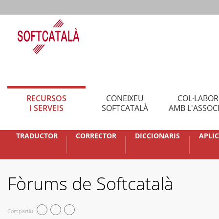
RECURSOS
CONEIXEU
COL·LABO
I SERVEIS
SOFTCATALÀ
AMB L'ASSOC
TRADUCTOR
CORRECTOR
DICCIONARIS
APLI
Fòrums de Softcatalà
Compartiu