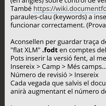
(en anglès) sobre control de ver
També
https://wiki.documentf
paraules-clau (keywords) a inse
funcionar correctament. (Prova
Aconsellen per guardar traça de
"flat XLM"
.fodt
en comptes de
Pots inserir la versió fent, al m
Insereix > Camp > Més camps..
Número de revisió > Insereix
Cada vegada que salvis el docu
anirà augmentant el número de