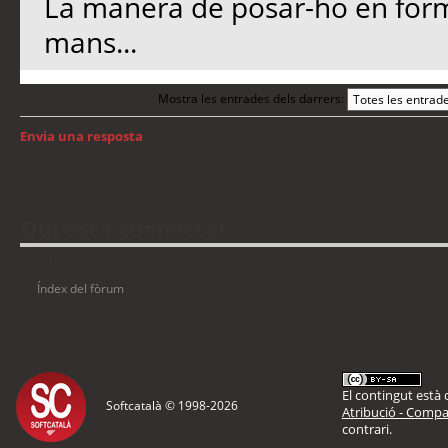
La manera de posar-ho en forma
mans...
Mostra les entrades dels darrers:
Envia una resposta
Torna a: Windows
Qui està connectat
Usuaris navegant en aquest fòrum: No hi ha cap usuari registrat i 10 visitant
Índex del fòrum
El contingut està d
Softcatalà © 1998-
2026
Atribució - Compar
contrari.