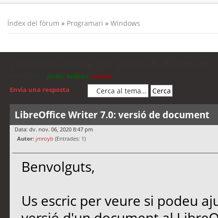
Índex del fòrum
»
Programari
»
Windows
LibreOffice Writer 7.0: versió de document
Moderadors:
jordis
,
Andreu
,
cubells
Envia una resposta
LibreOffice Writer 7.0: versió de document
Data: dv. nov. 06, 2020 8:47 pm
Autor:
jmroyb
(Entrades: 1)
Benvolguts,
Us escric per veure si podeu a
versió d'un document al LibreOf