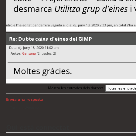
desmarca
Utilitza grup d'eines
i 
idroje
l’ha editat per darrera vegada el dia: dj. juny 18, 2020 2:33 pm, en total s’ha 
Re: Dubte caixa d'eines del GIMP
Data: dj. juny 18, 2020 11:02 am
Autor:
Gensana
(Entrades: 2)
Moltes gràcies.
Mostra les entrades dels darrers:
Envia una resposta
Torna a: Windows
Qui està connectat