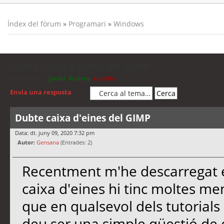
Índex del fòrum
»
Programari
»
Windows
Dubte caixa d'eines del GIMP
Moderadors:
jordis
,
Andreu
,
cubells
Envia una resposta
Dubte caixa d'eines del GIMP
Data: dt. juny 09, 2020 7:32 pm
Autor:
Gensana
(Entrades: 2)
Recentment m'he descarregat e
caixa d'eines hi tinc moltes me
que en qualsevol dels tutorials
deu ser una simple qüestió de