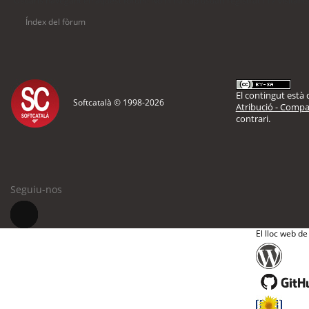
Usuaris navegant en aquest fòrum: No hi ha cap usuari registrat i 17 visitant
Índex del fòrum
El contingut està d
Softcatalà © 1998-
2026
Atribució - Compar
contrari.
Seguiu-nos
El lloc web de