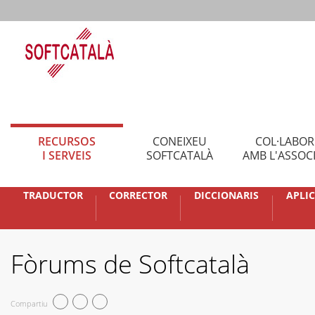
RECURSOS
CONEIXEU
COL·LABO
I SERVEIS
SOFTCATALÀ
AMB L'ASSOC
TRADUCTOR
CORRECTOR
DICCIONARIS
APLI
Fòrums de Softcatalà
Compartiu