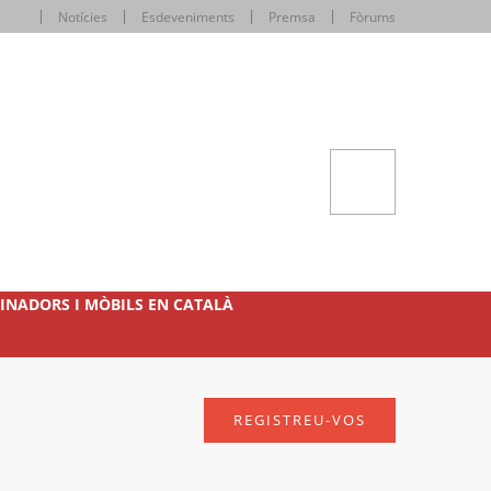
Notícies
Esdeveniments
Premsa
Fòrums
INADORS I MÒBILS EN CATALÀ
REGISTREU-VOS