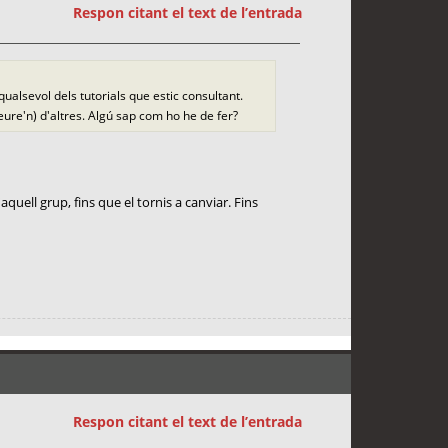
Respon citant el text de l’entrada
alsevol dels tutorials que estic consultant.
ure'n) d'altres. Algú sap com ho he de fer?
aquell grup, fins que el tornis a canviar. Fins
Respon citant el text de l’entrada