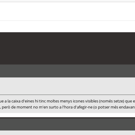
 la caixa d'eines hi tinc moltes menys icones visibles (només setze) que en
 però de moment no m'en surto a l'hora d'afegir-ne (o potser més endavant 