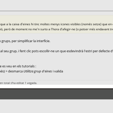
 a la caixa d'eines hi tinc moltes menys icones visibles (només setze) que en qu
ó, però de moment no me'n surto a l'hora d'afegir-ne (o potser més endavant tre
rups, per simplificar la interfície.
l seu grup, i fent clic pots escollir-ne un que esdevindrà l'estri per defecte d'
e es veu en els tutorials :
ués) > desmarca
Utilitza grup d'eines
i valida
en total s’ha editat 1 vegada.