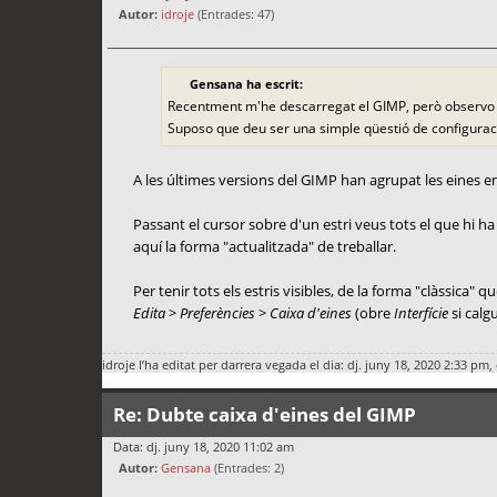
Autor:
idroje
(Entrades: 47)
Gensana ha escrit:
Recentment m'he descarregat el GIMP, però observo que
Suposo que deu ser una simple qüestió de configuraci
A les últimes versions del GIMP han agrupat les eines en g
Passant el cursor sobre d'un estri veus tots el que hi ha a
aquí la forma "actualitzada" de treballar.
Per tenir tots els estris visibles, de la forma "clàssica" qu
Edita
>
Preferències
>
Caixa d'eines
(obre
Interfície
si calg
idroje
l’ha editat per darrera vegada el dia: dj. juny 18, 2020 2:33 pm, 
Re: Dubte caixa d'eines del GIMP
Data: dj. juny 18, 2020 11:02 am
Autor:
Gensana
(Entrades: 2)