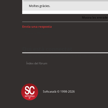
Moltes gràcies.
Mostra les entrade
Envia una resposta
Torna a: Windows
Qui està connectat
Usuaris navegant en aquest fòrum: No hi ha cap usuari registrat 
Índex del fòrum
Softcatalà © 1998-
2026