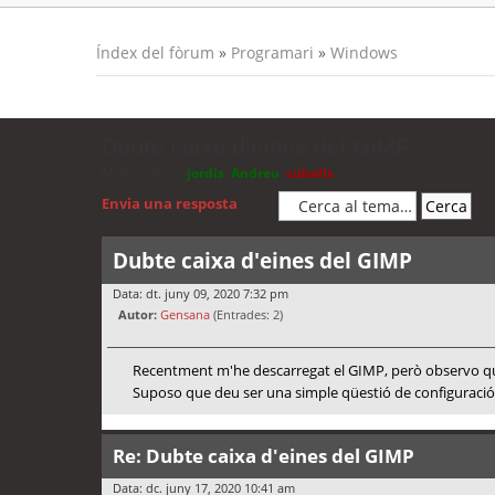
Índex del fòrum
»
Programari
»
Windows
Dubte caixa d'eines del GIMP
Moderadors:
jordis
,
Andreu
,
cubells
Envia una resposta
Dubte caixa d'eines del GIMP
Data: dt. juny 09, 2020 7:32 pm
Autor:
Gensana
(Entrades: 2)
Recentment m'he descarregat el GIMP, però observo que a
Suposo que deu ser una simple qüestió de configuració,
Re: Dubte caixa d'eines del GIMP
Data: dc. juny 17, 2020 10:41 am