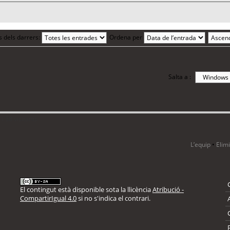
s dels darrers:
Ordena per
Salta a :
i 38 visitants
L’equip
•
Elim
El contingut està disponible sota la llicència
Atribució -
CompartirIgual 4.0
si no s'indica el contrari.