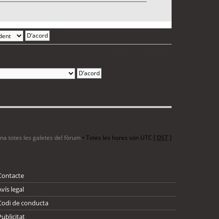
3 entrades • Pàgina
1
de
1
ina totes les galetes del fòrum
• Totes les hores són UTC [
DST
]
Contacte
Avís legal
Codi de conducta
Publicitat