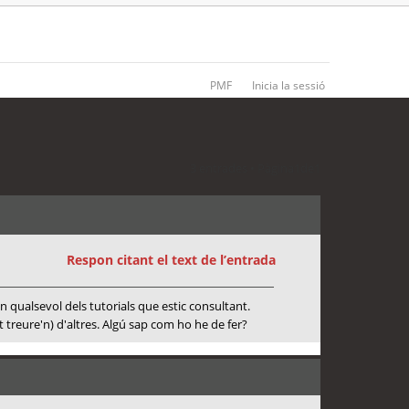
PMF
Inicia la sessió
3 entrades • Pàgina
1
de
1
Respon citant el text de l’entrada
 qualsevol dels tutorials que estic consultant.
treure'n) d'altres. Algú sap com ho he de fer?