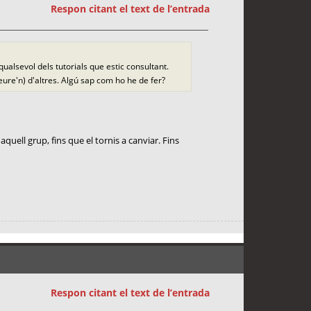
Respon citant el text de l’entrada
alsevol dels tutorials que estic consultant.
ure'n) d'altres. Algú sap com ho he de fer?
aquell grup, fins que el tornis a canviar. Fins
Respon citant el text de l’entrada