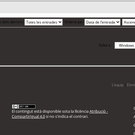
s dels darrers:
Ordena per
Salta a :
i 10 visitants
L’equip
•
Elim
El contingut està disponible sota la llicència
Atribució -
CompartirIgual 4.0
si no s'indica el contrari.