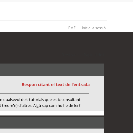
PMF
Inicia la sessió
3 entrades • Pàgina
1
de
1
Respon citant el text de l’entrada
 qualsevol dels tutorials que estic consultant.
treure'n) d'altres. Algú sap com ho he de fer?