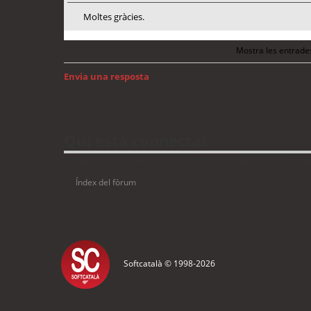
Moltes gràcies.
Mostra les entrade
Envia una resposta
Torna a: Windows
Qui està connectat
Usuaris navegant en aquest fòrum: No hi ha cap usuari registrat 
Índex del fòrum
Softcatalà © 1998-
2026