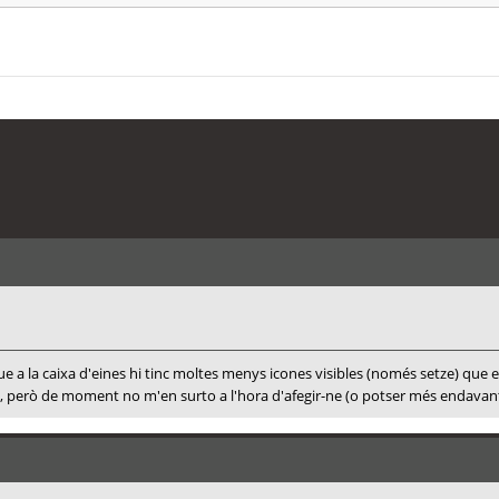
 la caixa d'eines hi tinc moltes menys icones visibles (només setze) que en
 però de moment no m'en surto a l'hora d'afegir-ne (o potser més endavant 