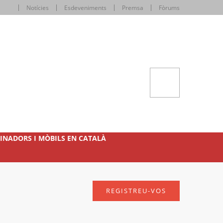
Notícies
Esdeveniments
Premsa
Fòrums
INADORS I MÒBILS EN CATALÀ
REGISTREU-VOS