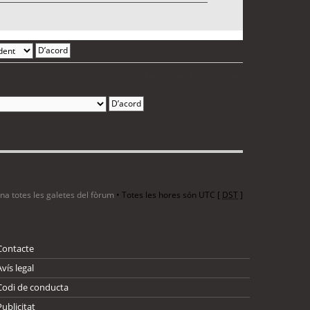
3 entrades • Pàgina
1
de
1
ina totes les galetes del fòrum
• Totes les hores són UTC [
DST
]
Contacte
Avís legal
Codi de conducta
Publicitat