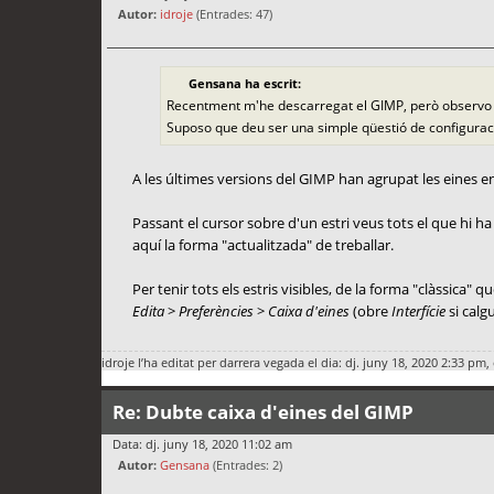
Autor:
idroje
(Entrades: 47)
Gensana ha escrit:
Recentment m'he descarregat el GIMP, però observo que
Suposo que deu ser una simple qüestió de configuraci
A les últimes versions del GIMP han agrupat les eines en g
Passant el cursor sobre d'un estri veus tots el que hi ha a
aquí la forma "actualitzada" de treballar.
Per tenir tots els estris visibles, de la forma "clàssica" qu
Edita
>
Preferències
>
Caixa d'eines
(obre
Interfície
si calg
idroje
l’ha editat per darrera vegada el dia: dj. juny 18, 2020 2:33 pm, 
Re: Dubte caixa d'eines del GIMP
Data: dj. juny 18, 2020 11:02 am
Autor:
Gensana
(Entrades: 2)