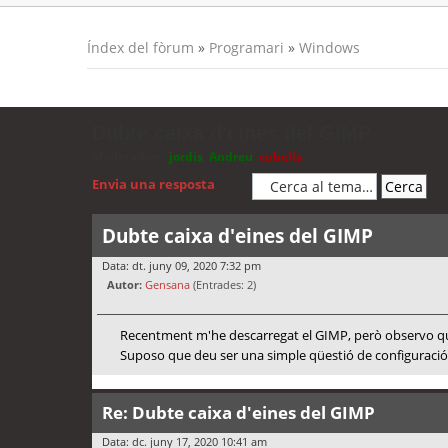
Índex del fòrum
»
Programari
»
Windows
Dubte caixa d'eines del GIMP
Moderadors:
jordis
,
Andreu
,
cubells
Envia una resposta
Dubte caixa d'eines del GIMP
Data: dt. juny 09, 2020 7:32 pm
Autor:
Gensana
(Entrades: 2)
Recentment m'he descarregat el GIMP, però observo que a
Suposo que deu ser una simple qüestió de configuració,
Re: Dubte caixa d'eines del GIMP
Data: dc. juny 17, 2020 10:41 am