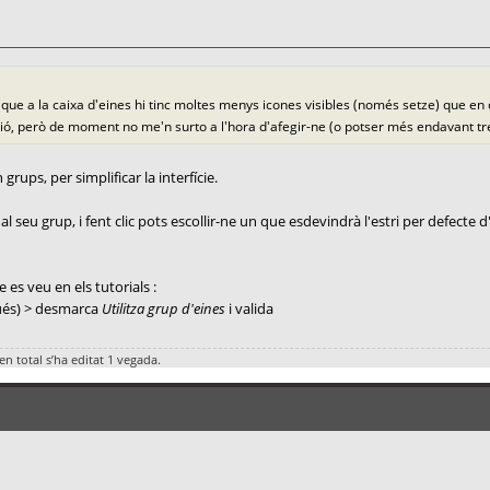
 a la caixa d'eines hi tinc moltes menys icones visibles (només setze) que en qu
ó, però de moment no me'n surto a l'hora d'afegir-ne (o potser més endavant tre
rups, per simplificar la interfície.
l seu grup, i fent clic pots escollir-ne un que esdevindrà l'estri per defecte d'
e es veu en els tutorials :
ués) > desmarca
Utilitza grup d'eines
i valida
en total s’ha editat 1 vegada.