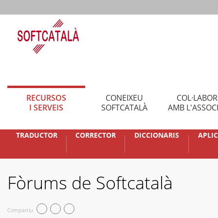
RECURSOS
CONEIXEU
COL·LABO
I SERVEIS
SOFTCATALÀ
AMB L'ASSOC
TRADUCTOR
CORRECTOR
DICCIONARIS
APLI
Fòrums de Softcatalà
Compartiu