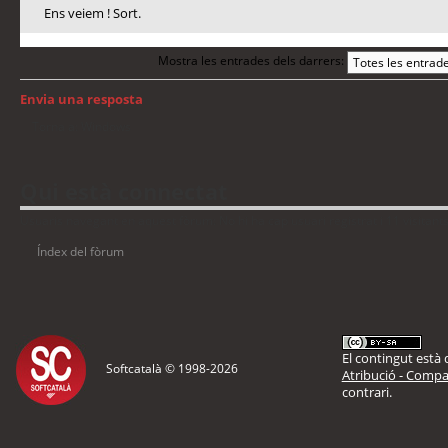
Ens veiem ! Sort.
Mostra les entrades dels darrers:
Envia una resposta
Torna a: Windows
Qui està connectat
Usuaris navegant en aquest fòrum: No hi ha cap usuari registrat i 11 visitant
Índex del fòrum
El contingut està d
Softcatalà © 1998-
2026
Atribució - Compar
contrari.