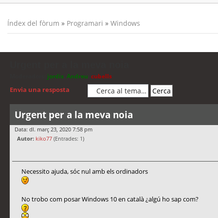
Índex del fòrum
»
Programari
»
Windows
Urgent per a la meva noia
Moderadors:
jordis
,
Andreu
,
cubells
Envia una resposta
Urgent per a la meva noia
Data: dl. març 23, 2020 7:58 pm
Autor:
kiko77
(Entrades: 1)
Necessito ajuda, sóc nul amb els ordinadors
No trobo com posar Windows 10 en català ¿algú ho sap com?