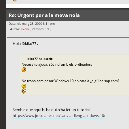
Re: Urgent per a la meva noia
Data: dl. març 23, 2020 8:11 pm
Autor:
xxavi
(Entrades: 190)
Hola @kiko77 ,
kiko77 ha escrit:
Necessito ajuda, sóc nul amb els ordinadors
No trobo com posar Windows 10 en català ¿algú ho sap com?
Semble que aquí hi ha qui n'ha fet un tutorial.
https://www.jmsolanes.net/canviar-lleng ... indows-10/