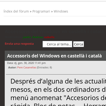
Índex del fòrum
»
Programari
»
Windows
Accessoris del Windows en castellà i català
Moderadors:
jordis
,
Andreu
,
cubells
Envia una resposta
Accessoris del Windows en castellà i català
Data: dj. gen. 30, 2020 11:41 pm
Autor:
Pere Casanellas
(Entrades: 8)
Després d’alguna de les actual
mesos, en els dos ordinadors de
menú anomenat "Accesorios de
rápida, Bloc de notas…, Herra