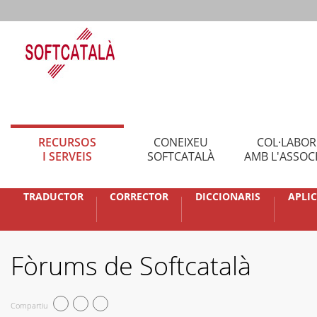
RECURSOS
CONEIXEU
COL·LABO
I SERVEIS
SOFTCATALÀ
AMB L'ASSOC
TRADUCTOR
CORRECTOR
DICCIONARIS
APLI
Fòrums de Softcatalà
Compartiu