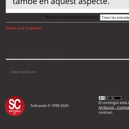
també en aquest aspecte.
Mostra les entrades dels darrers:
Envia una resposta
Torna a: Windows
Qui està connectat
Usuaris navegant en aquest fòrum: No hi ha cap usuari registrat i 9 visitants
Índex del fòrum
El contingut està d
Softcatalà © 1998-
2026
Atribució - Compar
contrari.