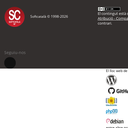
El contingut està d
Softcatalà © 1998-
2026
Atribució - Compar
contrari.
Seguiu-nos
El lloc web de
entre altre pr