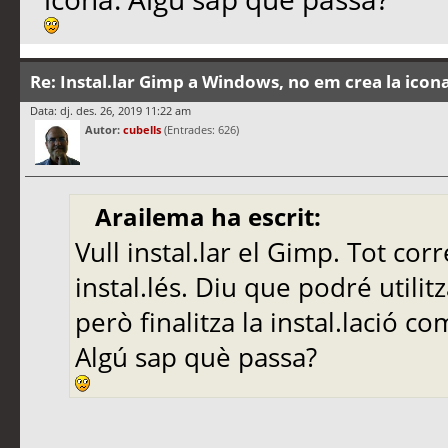
Re: Instal.lar Gimp a Windows, no em crea la icon
Data: dj. des. 26, 2019 11:22 am
Autor:
cubells
(Entrades: 626)
Arailema ha escrit:
Vull instal.lar el Gimp. Tot corr
instal.lés. Diu que podré utilit
però finalitza la instal.lació co
Algú sap què passa?