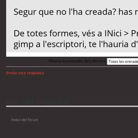
Segur que no l'ha creada? has r
De totes formes, vés a INici > 
gimp a l'escriptori, te l'hauria d'
Mostra les entrades dels darrers:
Envia una resposta
Torna a: Windows
Qui està connectat
Usuaris navegant en aquest fòrum: No hi ha cap usuari registrat i 13 visitant
Índex del fòrum