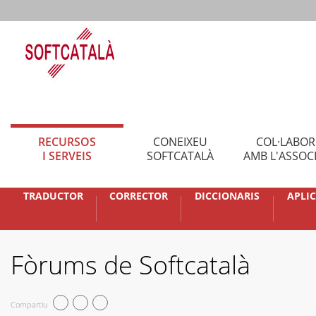
RECURSOS
CONEIXEU
COL·LABO
I SERVEIS
SOFTCATALÀ
AMB L'ASSOC
TRADUCTOR
CORRECTOR
DICCIONARIS
APLI
Fòrums de Softcatalà
Compartiu