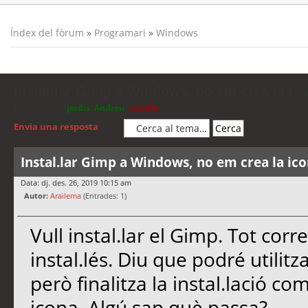
Índex del fòrum
»
Programari
»
Windows
Instal.lar Gimp a Windows, no em crea la ic
Moderadors:
jordis
,
Andreu
,
cubells
Envia una resposta
Instal.lar Gimp a Windows, no em crea la ic
Data: dj. des. 26, 2019 10:15 am
Autor:
Arailema
(Entrades: 1)
Vull instal.lar el Gimp. Tot corre
instal.lés. Diu que podré utilitz
però finalitza la instal.lació com
icona. Algú sap què passa?