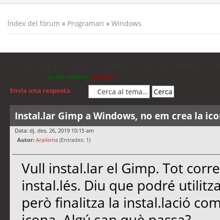
Índex del fòrum
»
Programari
»
Windows
Instal.lar Gimp a Windows, no em crea la ic
Moderadors:
jordis
,
Andreu
,
cubells
Envia una resposta
Instal.lar Gimp a Windows, no em crea la ic
Data: dj. des. 26, 2019 10:15 am
Autor:
Arailema
(Entrades: 1)
Vull instal.lar el Gimp. Tot corre
instal.lés. Diu que podré utilitz
però finalitza la instal.lació com
icona. Algú sap què passa?