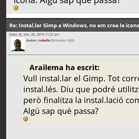
Re: Instal.lar Gimp a Windows, no em crea la icon
Data: dj. des. 26, 2019 11:22 am
Autor:
cubells
(Entrades: 626)
Arailema ha escrit:
Vull instal.lar el Gimp. Tot corr
instal.lés. Diu que podré utilit
però finalitza la instal.lació co
Algú sap què passa?