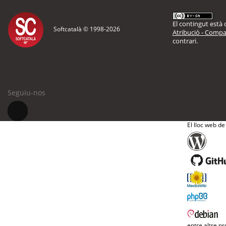
El contingut està d
Softcatalà © 1998-
2026
Atribució - Compar
contrari.
Seguiu-nos
El lloc web de
entre altre pr