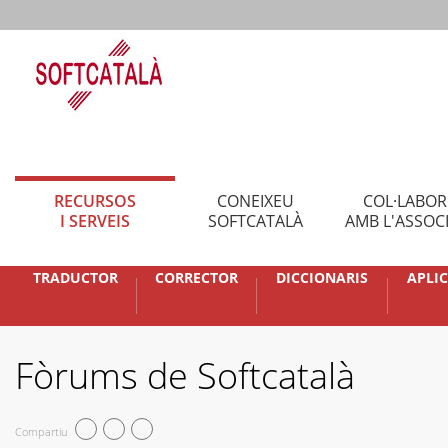
RECURSOS
CONEIXEU
COL·LABO
I SERVEIS
SOFTCATALÀ
AMB L'ASSOC
TRADUCTOR
CORRECTOR
DICCIONARIS
APLI
Fòrums de Softcatalà
Compartiu