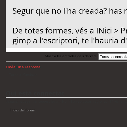
Segur que no l'ha creada? has r
De totes formes, vés a INici > 
gimp a l'escriptori, te l'hauria d'
Mostra les entrades dels darrers:
Envia una resposta
Torna a: Windows
Qui està connectat
Usuaris navegant en aquest fòrum: No hi ha cap usuari registrat i 14 visitant
Índex del fòrum