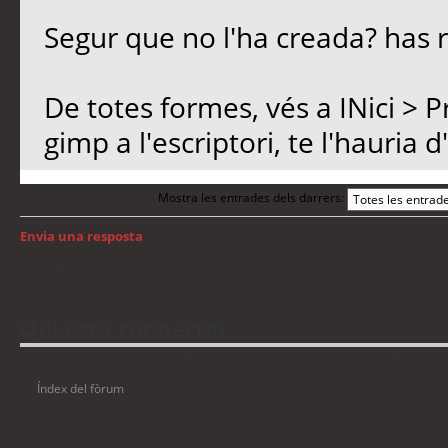
Segur que no l'ha creada? has r
De totes formes, vés a INici > 
gimp a l'escriptori, te l'hauria d'
Mostra les entrades dels darrers:
Envia una resposta
Torna a: Windows
Qui està connectat
Usuaris navegant en aquest fòrum: No hi ha cap usuari registrat i 10 visitant
Índex del fòrum