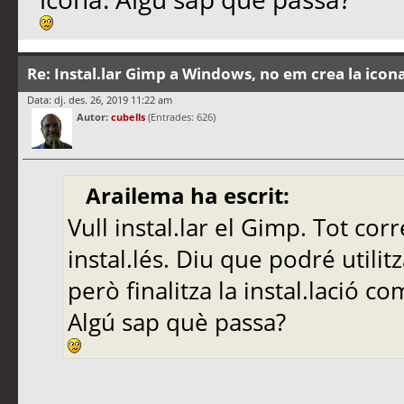
Re: Instal.lar Gimp a Windows, no em crea la icon
Data: dj. des. 26, 2019 11:22 am
Autor:
cubells
(Entrades: 626)
Arailema ha escrit:
Vull instal.lar el Gimp. Tot corr
instal.lés. Diu que podré utilit
però finalitza la instal.lació co
Algú sap què passa?