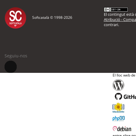
El contingut està d
Softcatalà © 1998-
2026
Atribució - Compar
contrari.
Seguiu-nos
El lloc web de
entre altre pr