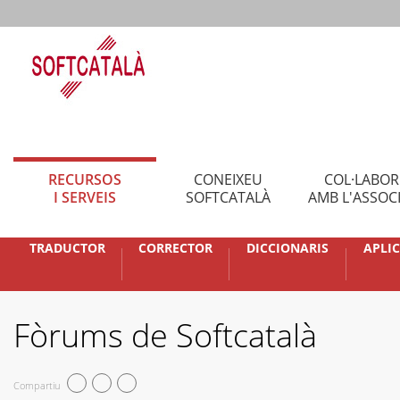
RECURSOS
CONEIXEU
COL·LABO
I SERVEIS
SOFTCATALÀ
AMB L'ASSOC
TRADUCTOR
CORRECTOR
DICCIONARIS
APLI
Fòrums de Softcatalà
Compartiu