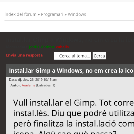
Índex del fòrum
»
Programari
»
Windows
Instal.lar Gimp a Windows, no em crea la ic
Moderadors:
jordis
,
Andreu
,
cubells
Envia una resposta
Instal.lar Gimp a Windows, no em crea la ic
Data: dj. des. 26, 2019 10:15 am
Autor:
Arailema
(Entrades: 1)
Vull instal.lar el Gimp. Tot corre
instal.lés. Diu que podré utilitz
però finalitza la instal.lació com
icona. Algú sap què passa?