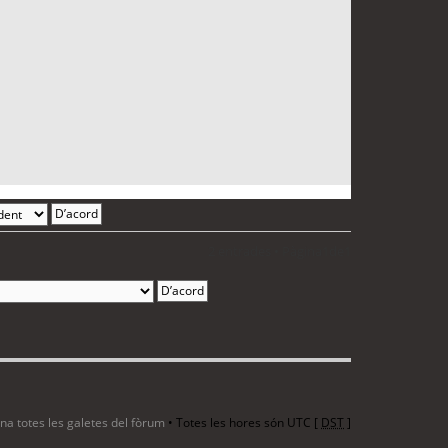
2 entrades • Pàgina
1
de
1
ina totes les galetes del fòrum
• Totes les hores són UTC [
DST
]