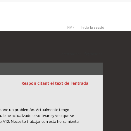
PMF
Inicia la sessió
2 entrades • Pàgina
1
de
1
Respon citant el text de l’entrada
supone un problemón. Actualmente tengo
le he actualizado el software y veo que se
ovo A12. Necesito trabajar con esta herramienta