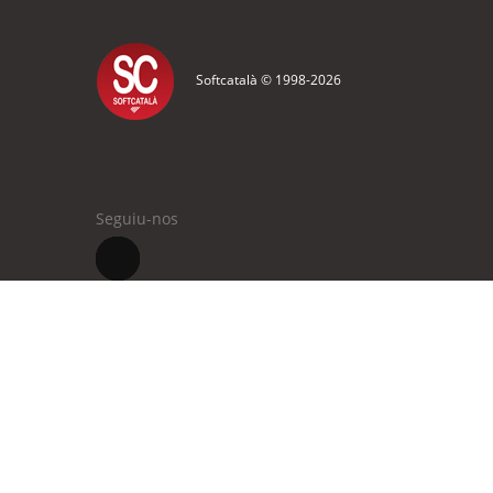
Softcatalà © 1998-
2026
Seguiu-nos