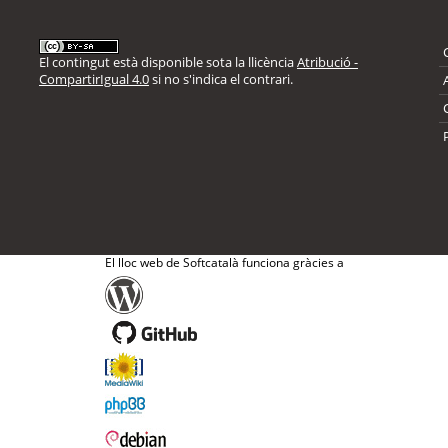
El contingut està disponible sota la llicència
Atribució -
CompartirIgual 4.0
si no s'indica el contrari.
El lloc web de Softcatalà funciona gràcies a