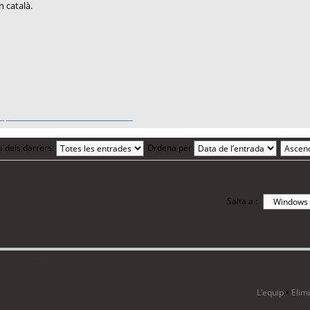
n català.
n
venice dream house
zouk hotel
s dels darrers:
Ordena per
Salta a :
i 15 visitants
L’equip
•
Elim