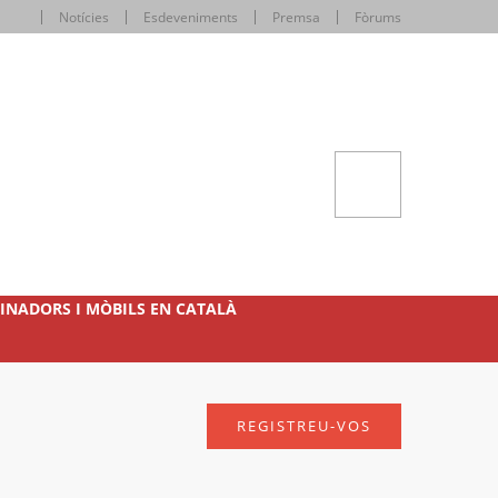
Notícies
Esdeveniments
Premsa
Fòrums
INADORS I MÒBILS EN CATALÀ
REGISTREU-VOS