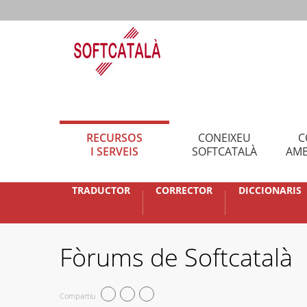
RECURSOS
CONEIXEU
C
I SERVEIS
SOFTCATALÀ
AMB
TRADUCTOR
CORRECTOR
DICCIONARIS
Fòrums de Softcatalà
Compartiu