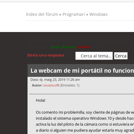
Índex del fòrum
»
Programari
»
Windows
La webcam de mi portátil no funcion
Moderadors:
jordis
,
Andreu
,
cubells
Envia una resposta
La webcam de mi portátil no funcio
Data: dj. maig 23, 2019 11:26 am
Autor:
souescu96
(Entrades: 1)
Hola!
Os comento mi problemilla, soy cliente de páginas d
instalado el sistema operativo Windows 10 y desde hace
activa la luz del piloto de la cámara como si estuviera 
a diario si alguien me pudiera ayudar estaría muy agrad