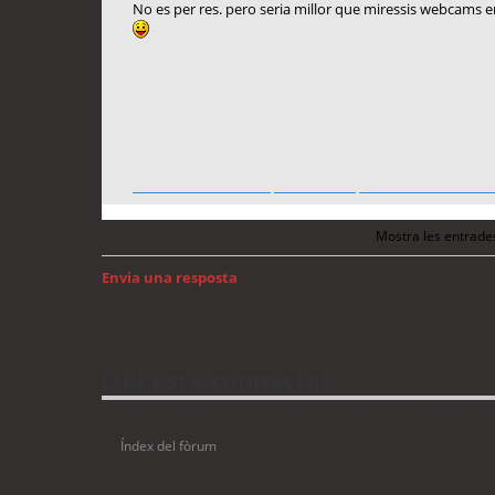
No es per res. pero seria millor que miressis webcams e
hotel occidental ibiza
hoteles ibiza
savoy hotel in londo
Mostra les entrade
Envia una resposta
Torna a: Windows
Qui està connectat
Usuaris navegant en aquest fòrum: No hi ha cap usuari registrat 
Índex del fòrum