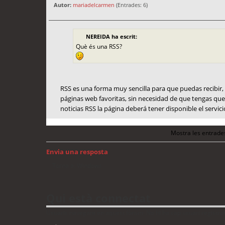
Autor:
mariadelcarmen
(Entrades: 6)
NEREIDA ha escrit:
Què és una RSS?
RSS es una forma muy sencilla para que puedas recibir,
páginas web favoritas, sin necesidad de que tengas que 
noticias RSS la página deberá tener disponible el servic
Mostra les entrade
Envia una resposta
Torna a: Windows
Qui està connectat
Usuaris navegant en aquest fòrum: No hi ha cap usuari registrat 