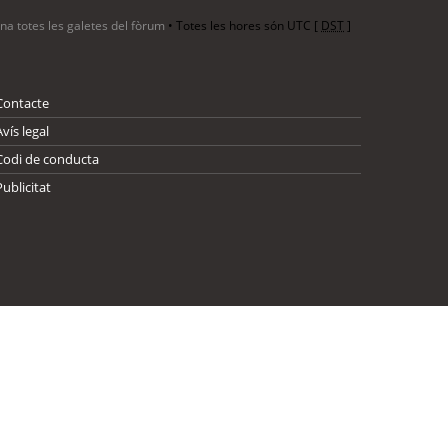
ina totes les galetes del fòrum
• Totes les hores són UTC [
DST
]
Contacte
Avís legal
Codi de conducta
Publicitat