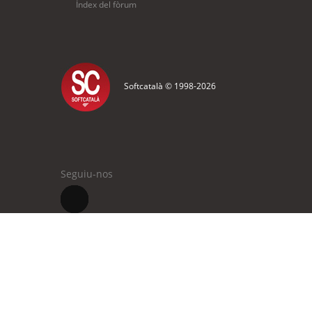
Índex del fòrum
Softcatalà © 1998-
2026
Seguiu-nos