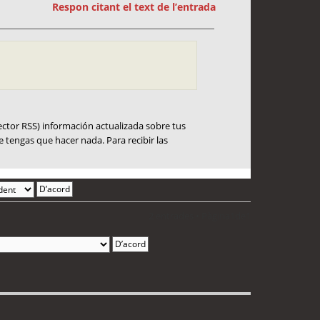
Respon citant el text de l’entrada
ector RSS) información actualizada sobre tus
 tengas que hacer nada. Para recibir las
2 entrades • Pàgina
1
de
1