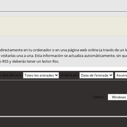
 directamente en tu ordenador o en una página web online (a través de un l
visitarlas una a una. Esta información se actualiza automáticamente, sin que
io RSS y deberás tener un lector Rss.
s dels darrers:
Ordena per
Salta a :
i 6 visitants