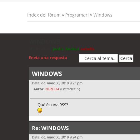
Índex del fòrum
»
Programari
»
Windows
WINDOWS
Moderadors:
jordis
,
Andreu
,
cubells
Envia una resposta
WINDOWS
Data: dc. març 06, 2019 9:23 pm
Autor:
NEREIDA
(Entrades: 5)
Què és una RSS?
Re: WINDOWS
Data: dc. març 06, 2019 9:24 pm