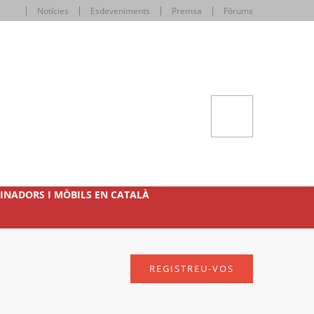
Notícies
Esdeveniments
Premsa
Fòrums
INADORS I MÒBILS EN CATALÀ
REGISTREU-VOS