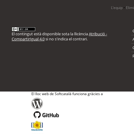
L’equip
•
Elim
El contingut està disponible sota la llicència
Atribució -
CompartirIgual 4.0
si no s'indica el contrari.
El lloc web de Softcatalà funciona gràcies a