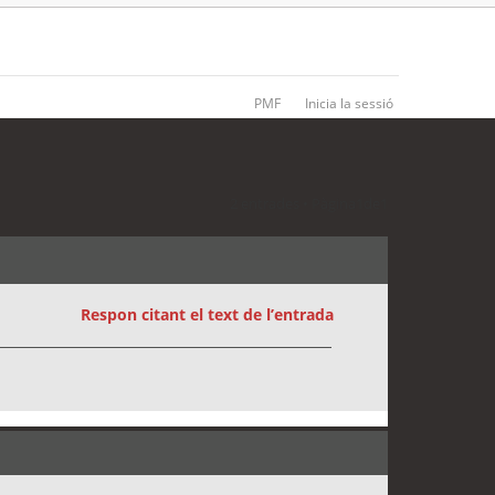
PMF
Inicia la sessió
2 entrades • Pàgina
1
de
1
Respon citant el text de l’entrada