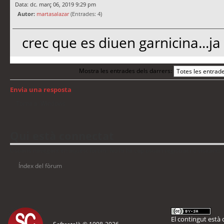
Data: dc. març 06, 2019 9:29 pm
Autor:
martasalazar
(Entrades: 4)
crec que es diuen garnicina...ja
Mostra les entrades dels darrers:
Envia una resposta
Torna a: Windows
Qui està connectat
Usuaris navegant en aquest fòrum: No hi ha cap usuari registrat i 6 visitants
Índex del fòrum
El contingut està d