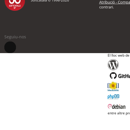
Softcatalà © 1998-
2026
Atribució - Compar
contrari.
Seguiu-nos
El lloc web de
entre altre pr