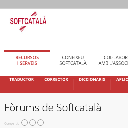
RECURSOS
CONEIXEU
COL·LABO
I SERVEIS
SOFTCATALÀ
AMB L'ASSOC
TRADUCTOR
CORRECTOR
DICCIONARIS
APLI
Fòrums de Softcatalà
Compartiu