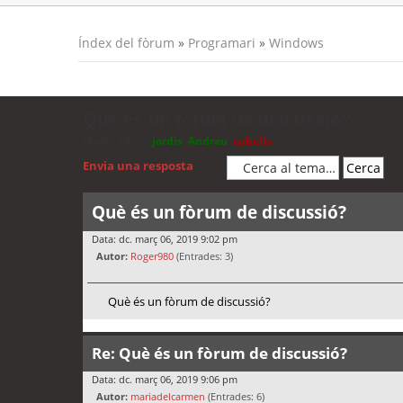
Índex del fòrum
»
Programari
»
Windows
Què és un fòrum de discussió?
Moderadors:
jordis
,
Andreu
,
cubells
Envia una resposta
Què és un fòrum de discussió?
Data: dc. març 06, 2019 9:02 pm
Autor:
Roger980
(Entrades: 3)
Què és un fòrum de discussió?
Re: Què és un fòrum de discussió?
Data: dc. març 06, 2019 9:06 pm
Autor:
mariadelcarmen
(Entrades: 6)