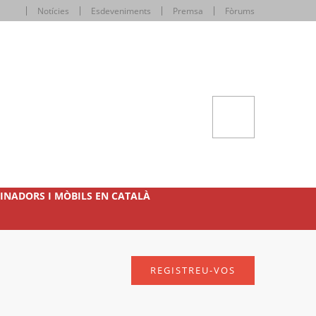
Notícies
Esdeveniments
Premsa
Fòrums
INADORS I MÒBILS EN CATALÀ
REGISTREU-VOS