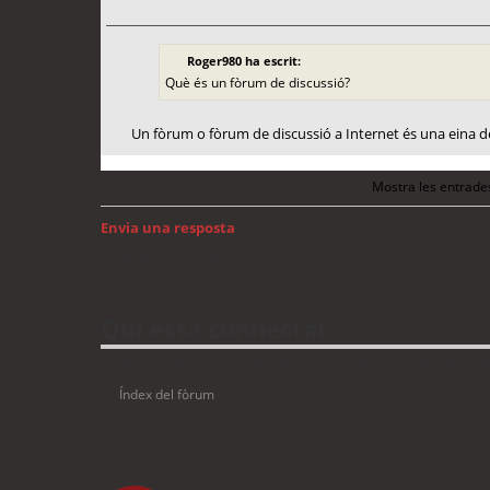
Roger980 ha escrit:
Què és un fòrum de discussió?
Un fòrum o fòrum de discussió a Internet és una eina 
Mostra les entrade
Envia una resposta
Torna a: Windows
Qui està connectat
Usuaris navegant en aquest fòrum: No hi ha cap usuari registrat 
Índex del fòrum