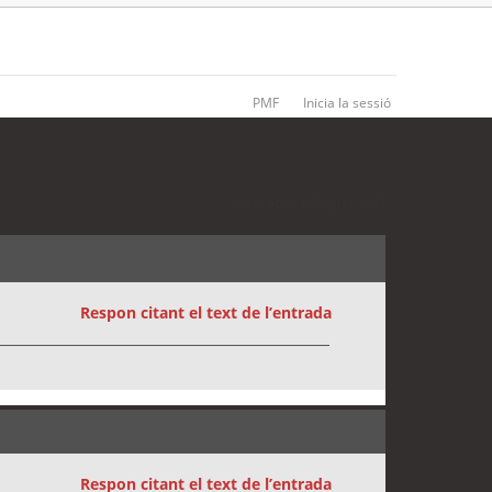
PMF
Inicia la sessió
2 entrades • Pàgina
1
de
1
Respon citant el text de l’entrada
Respon citant el text de l’entrada