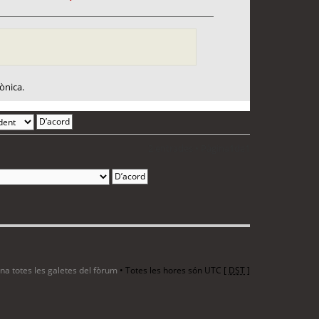
ònica.
2 entrades • Pàgina
1
de
1
ina totes les galetes del fòrum
• Totes les hores són UTC [
DST
]