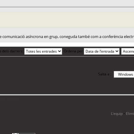
de comunicació asíncrona en grup, coneguda també com a conferència electr
s dels darrers:
Ordena per
Salta a :
i 9 visitants
L’equip
•
Elim