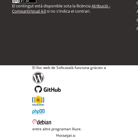
El contingut està disponible sota la llicència
Atribució -
CompartirIgual 4.0
si no s'indica el contrari.
El lloc web de Softcatalà funciona gràcies a
entre altre programari lliure.
Hostatjat a: