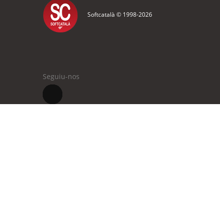
Softcatalà © 1998-
2026
Seguiu-nos