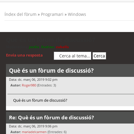
Índex del fòrum
»
Programari
»
Windows
Què és un fòrum de discussió?
Moderadors:
jordis
,
Andreu
,
cubells
Envia una resposta
Què és un fòrum de discussió?
Data: dc. març 06, 2019 9:02 pm
Autor:
Roger980
(Entrades: 3)
Què és un fòrum de discussió?
Re: Què és un fòrum de discussió?
Data: dc. març 06, 2019 9:06 pm
Autor:
mariadelcarmen
(Entrades: 6)