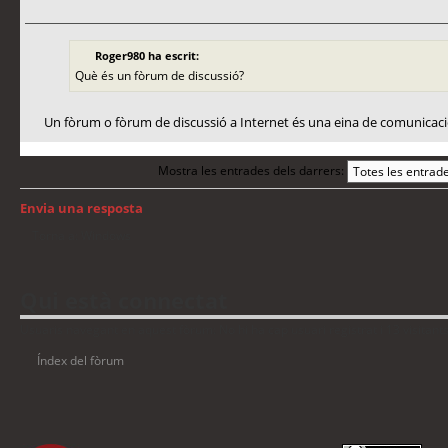
Roger980 ha escrit:
Què és un fòrum de discussió?
Un fòrum o fòrum de discussió a Internet és una eina de comunicac
Mostra les entrades dels darrers:
Envia una resposta
Torna a: Windows
Qui està connectat
Usuaris navegant en aquest fòrum: No hi ha cap usuari registrat i 13 visitant
Índex del fòrum