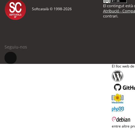
El contingut està d
Softcatalà © 1998-
2026
Atribució - Compar
contrari.
Seguiu-nos
El lloc web de
entre altre pr