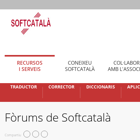
RECURSOS
CONEIXEU
COL·LABO
I SERVEIS
SOFTCATALÀ
AMB L'ASSOC
TRADUCTOR
CORRECTOR
DICCIONARIS
APLI
Fòrums de Softcatalà
Compartiu