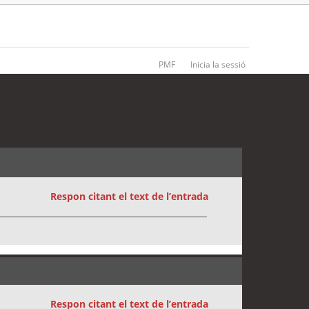
PMF
Inicia la sessió
2 entrades • Pàgina
1
de
1
Respon citant el text de l’entrada
Respon citant el text de l’entrada