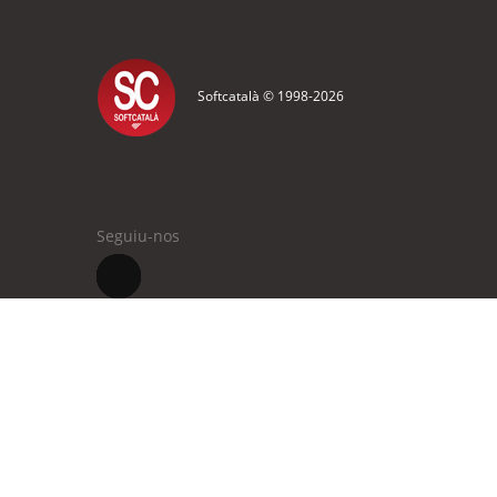
Softcatalà © 1998-
2026
Seguiu-nos