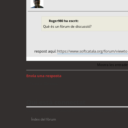
Roger980 ha escrit:
Què és un fòrum de discussió?
respost aquí:
https://www.softcatala.org/forum/viewto 
Mostra les entrade
Envia una resposta
Torna a: Windows
Qui està connectat
Usuaris navegant en aquest fòrum: No hi ha cap usuari registrat 
Índex del fòrum