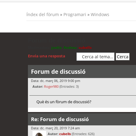
Índex del fòrum
»
Programari
»
Windows
Forum de discussió
Moderadors:
jordis
,
Andreu
,
cubells
Envia una resposta
Forum de discussió
Data: dc. març 06, 2019 9:00 pm
Autor:
Roger980
(Entrades: 3)
Què és un fòrum de discussió?
Re: Forum de discussió
Data: dc. març 20, 2019 7:24 am
Autor:
cubells
(Entrades: 626)