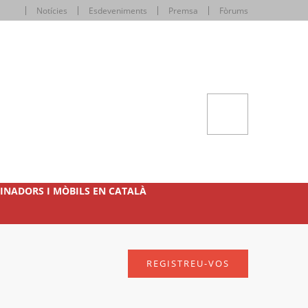
Notícies
Esdeveniments
Premsa
Fòrums
INADORS I MÒBILS EN CATALÀ
REGISTREU-VOS