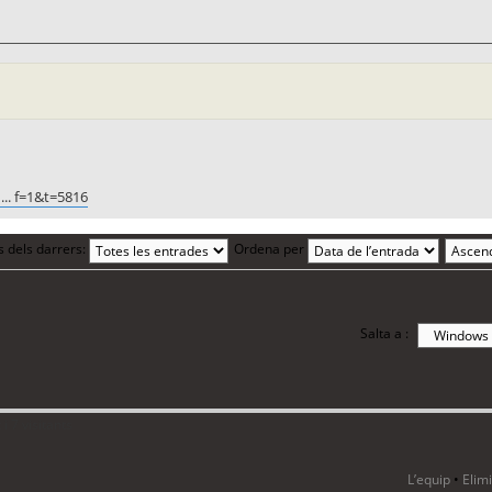
... f=1&t=5816
s dels darrers:
Ordena per
Salta a :
i 7 visitants
L’equip
•
Elim