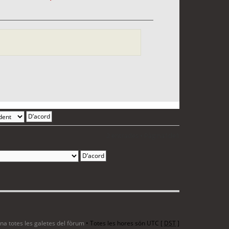
2 entrades • Pàgina
1
de
1
ina totes les galetes del fòrum
• Totes les hores són UTC [
DST
]