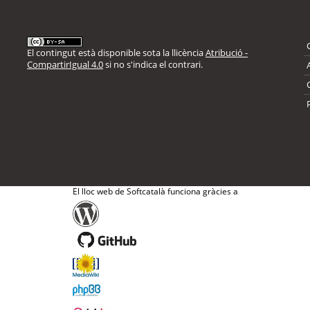
El contingut està disponible sota la llicència
Atribució -
CompartirIgual 4.0
si no s'indica el contrari.
El lloc web de Softcatalà funciona gràcies a