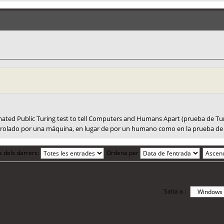
ated Public Turing test to tell Computers and Humans Apart (prueba de T
ntrolado por una máquina, en lugar de por un humano como en la prueba de 
s dels darrers:
Ordena per
Salta a :