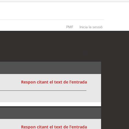
PMF
Inicia la sessió
7 entrades • Pàgina
1
de
1
Respon citant el text de l’entrada
Respon citant el text de l’entrada