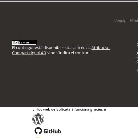
i 4 visitants
L’equip
•
Elim
El contingut està disponible sota la llicència
Atribució -
CompartirIgual 4.0
si no s'indica el contrari.
El lloc web de Softcatalà funciona gràcies a