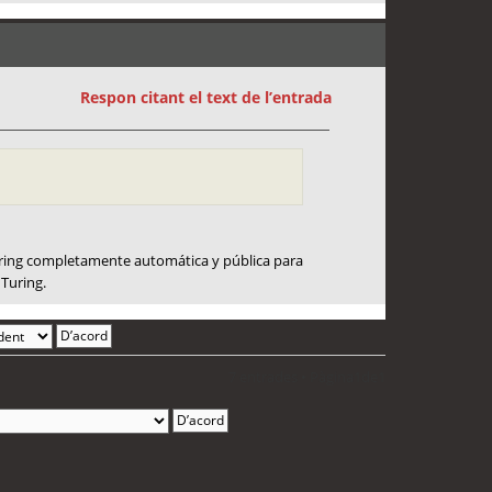
Respon citant el text de l’entrada
uring completamente automática y pública para
Turing.
7 entrades • Pàgina
1
de
1