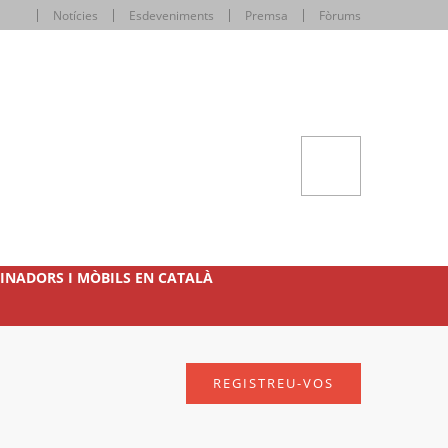
Notícies
Esdeveniments
Premsa
Fòrums
INADORS I MÒBILS EN CATALÀ
REGISTREU-VOS