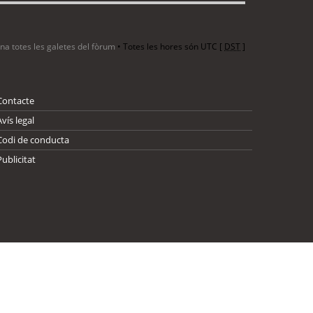
ina totes les galetes del fòrum
• Totes les hores són UTC [
DST
]
Contacte
Avís legal
Codi de conducta
Publicitat