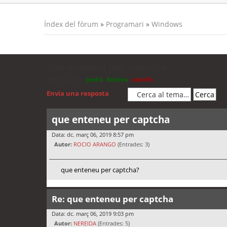
Índex del fòrum
»
Programari
»
Windows
que enteneu per captcha
Moderadors:
jordis
,
Andreu
,
cubells
Envia una resposta
que enteneu per captcha
Data: dc. març 06, 2019 8:57 pm
Autor:
ROCIO ARANGO
(Entrades: 3)
que enteneu per captcha?
Re: que enteneu per captcha
Data: dc. març 06, 2019 9:03 pm
Autor:
NEREIDA
(Entrades: 5)