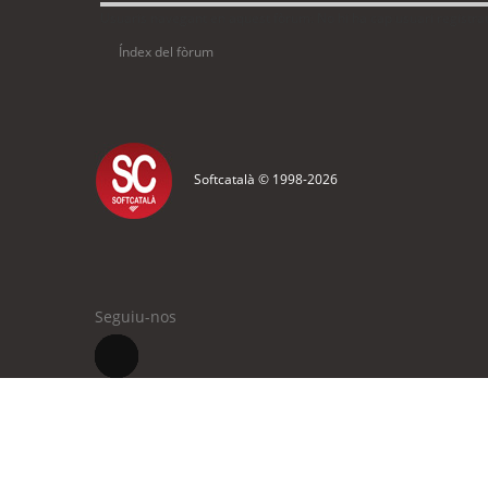
Usuaris navegant en aquest fòrum: No hi ha cap usuari registrat 
Índex del fòrum
Softcatalà © 1998-
2026
Seguiu-nos