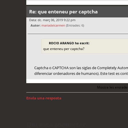
Re: que enteneu per captcha
Data: dc. març 06, 2019 9:22 pm
Autor:
mariadelcarmen
(Entrades: 6)
ROCIO ARANGO ha escrit:
que enteneu per captcha?
Captcha o CAPTCHA son las siglas de Completely Autom
diferenciar ordenadores de humanos).​ Este test es co
Mostra les entrade
Envia una resposta
Torna a: Windows
Qui està connectat