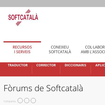
RECURSOS
CONEIXEU
COL·LABO
I SERVEIS
SOFTCATALÀ
AMB L'ASSOC
TRADUCTOR
CORRECTOR
DICCIONARIS
APLI
Fòrums de Softcatalà
Compartiu