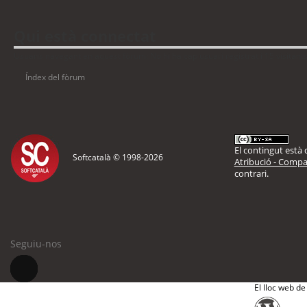
Qui està connectat
Usuaris navegant en aquest fòrum: No hi ha cap usuari registrat i 15 visitant
Índex del fòrum
El contingut està d
Softcatalà © 1998-
2026
Atribució - Compar
contrari.
Seguiu-nos
El lloc web de