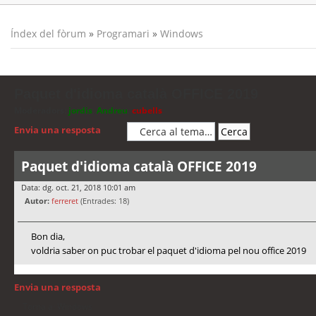
Índex del fòrum
»
Programari
»
Windows
Paquet d'idioma català OFFICE 2019
Moderadors:
jordis
,
Andreu
,
cubells
Envia una resposta
Paquet d'idioma català OFFICE 2019
Data: dg. oct. 21, 2018 10:01 am
Autor:
ferreret
(Entrades: 18)
Bon dia,
voldria saber on puc trobar el paquet d'idioma pel nou office 2019
Envia una resposta
Torna a: Windows