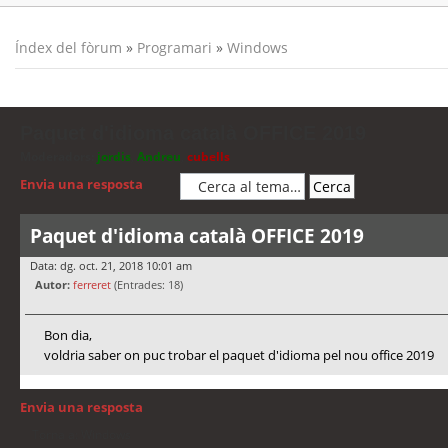
Índex del fòrum
»
Programari
»
Windows
Paquet d'idioma català OFFICE 2019
Moderadors:
jordis
,
Andreu
,
cubells
Envia una resposta
Paquet d'idioma català OFFICE 2019
Data: dg. oct. 21, 2018 10:01 am
Autor:
ferreret
(Entrades: 18)
Bon dia,
voldria saber on puc trobar el paquet d'idioma pel nou office 2019
Envia una resposta
Torna a: Windows