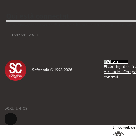
Qui està connectat
Usuaris navegant en aquest fòrum: No hi ha cap usuari registrat i 9 visitants
Índex del fòrum
El contingut està d
Softcatalà © 1998-
2026
Atribució - Compar
contrari.
Seguiu-nos
El lloc web de