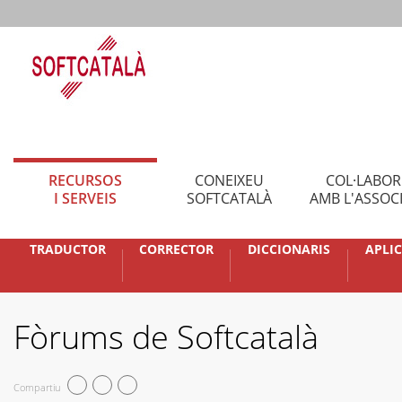
RECURSOS
CONEIXEU
COL·LABO
I SERVEIS
SOFTCATALÀ
AMB L'ASSOC
TRADUCTOR
CORRECTOR
DICCIONARIS
APLI
Fòrums de Softcatalà
Compartiu