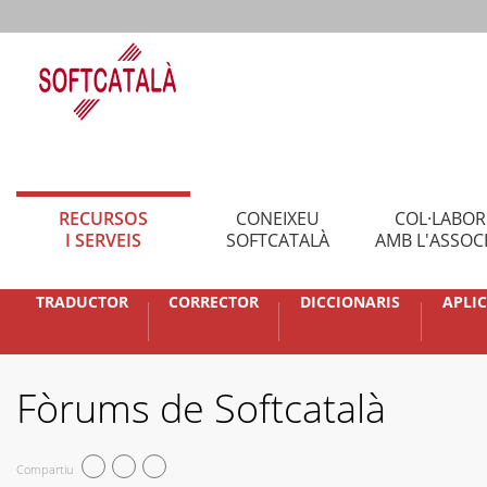
RECURSOS
CONEIXEU
COL·LABO
I SERVEIS
SOFTCATALÀ
AMB L'ASSOC
TRADUCTOR
CORRECTOR
DICCIONARIS
APLI
Fòrums de Softcatalà
Compartiu