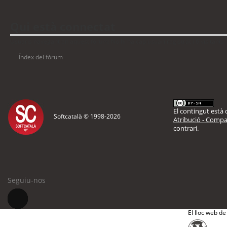
Qui està connectat
Usuaris navegant en aquest fòrum: No hi ha cap usuari registrat i 6 visitants
Índex del fòrum
El contingut està d
Softcatalà © 1998-
2026
Atribució - Compar
contrari.
Seguiu-nos
El lloc web de