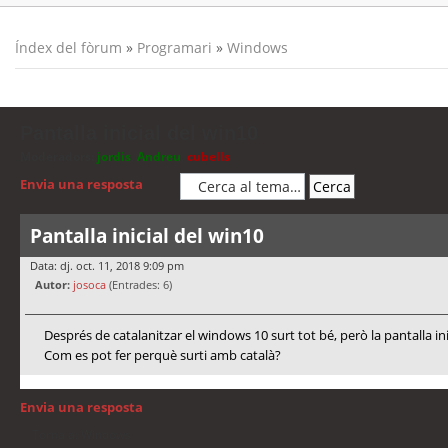
Índex del fòrum
»
Programari
»
Windows
Pantalla inicial del win10
Moderadors:
jordis
,
Andreu
,
cubells
Envia una resposta
Pantalla inicial del win10
Data: dj. oct. 11, 2018 9:09 pm
Autor:
josoca
(Entrades: 6)
Després de catalanitzar el windows 10 surt tot bé, però la pantalla inici
Com es pot fer perquè surti amb català?
Envia una resposta
Torna a: Windows