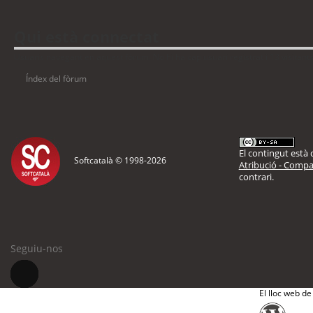
Qui està connectat
Usuaris navegant en aquest fòrum: No hi ha cap usuari registrat i 13 visitant
Índex del fòrum
El contingut està d
Softcatalà © 1998-
2026
Atribució - Compar
contrari.
Seguiu-nos
El lloc web de