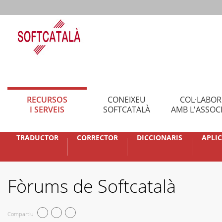
RECURSOS
CONEIXEU
COL·LABO
I SERVEIS
SOFTCATALÀ
AMB L'ASSOC
TRADUCTOR
CORRECTOR
DICCIONARIS
APLI
Fòrums de Softcatalà
Compartiu