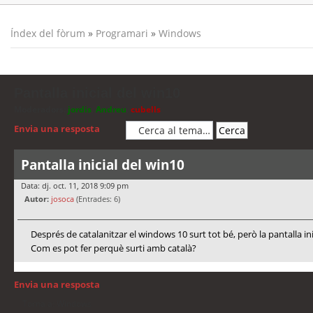
Índex del fòrum
»
Programari
»
Windows
Pantalla inicial del win10
Moderadors:
jordis
,
Andreu
,
cubells
Envia una resposta
Pantalla inicial del win10
Data: dj. oct. 11, 2018 9:09 pm
Autor:
josoca
(Entrades: 6)
Després de catalanitzar el windows 10 surt tot bé, però la pantalla inici
Com es pot fer perquè surti amb català?
Envia una resposta
Torna a: Windows