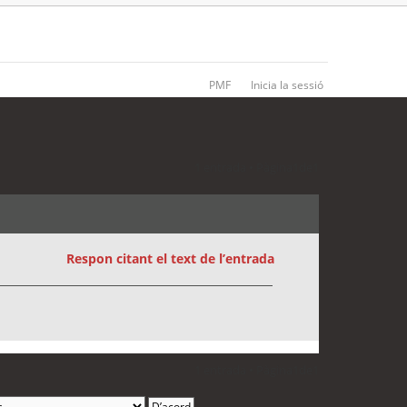
PMF
Inicia la sessió
1 entrada • Pàgina
1
de
1
Respon citant el text de l’entrada
1 entrada • Pàgina
1
de
1