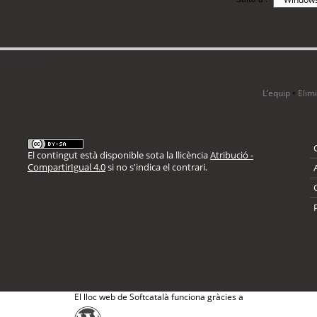
i 6 visitants
L’equip
•
Elim
El contingut està disponible sota la llicència
Atribució -
CompartirIgual 4.0
si no s'indica el contrari.
El lloc web de Softcatalà funciona gràcies a