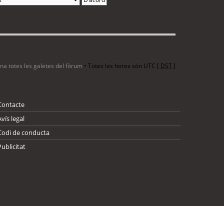
ina totes les galetes del fòrum
• Totes les hores són UTC [
DST
]
Contacte
Avís legal
Codi de conducta
Publicitat