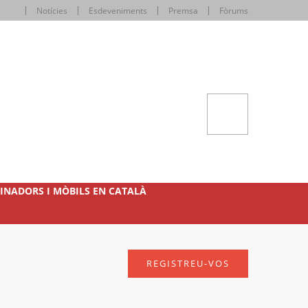
Notícies
Esdeveniments
Premsa
Fòrums
INADORS I MÒBILS EN CATALÀ
REGISTREU-VOS