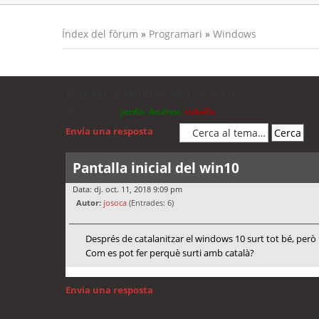
Índex del fòrum
»
Programari
»
Windows
Pantalla inicial del win10
Moderadors:
jordis
,
Andreu
,
cubells
Envia una resposta
Pantalla inicial del win10
Data: dj. oct. 11, 2018 9:09 pm
Autor:
josoca
(Entrades: 6)
Després de catalanitzar el windows 10 surt tot bé, però la 
Com es pot fer perquè surti amb català?
Envia una resposta
Torna a: Windows