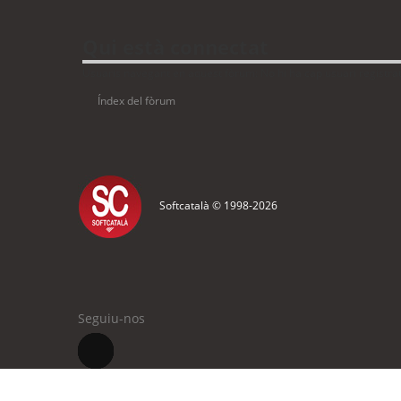
Qui està connectat
Usuaris navegant en aquest fòrum: No hi ha cap usuari registrat 
Índex del fòrum
Softcatalà © 1998-
2026
Seguiu-nos