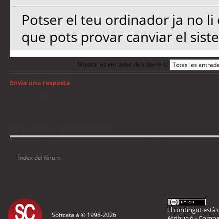
Potser el teu ordinador ja no l
que pots provar canviar el sist
Mostra les entrades dels darrers:
Envia una resposta
Torna a: Windows
Qui està connectat
Usuaris navegant en aquest fòrum: No hi ha cap usuari registrat i 4 visitants
Índex del fòrum
El contingut està d
Softcatalà © 1998-
2026
Atribució - Compar