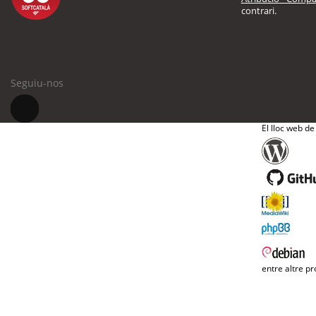
contrari.
Seguiu-nos
El lloc web de
entre altre pr