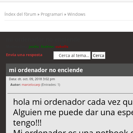
Índex del fòrum
»
Programari
»
Windows
mi ordenador no enciende
Moderadors:
jordis
,
Andreu
,
cubells
Envia una resposta
mi ordenador no enciende
Data: dt. oct. 09, 2018 3:02 pm
Autor:
marcelocarp
(Entrades: 1)
hola mi ordenador cada vez que
Alguien me puede dar una espe
tengo!!!
Mi ordenador es una notbook c