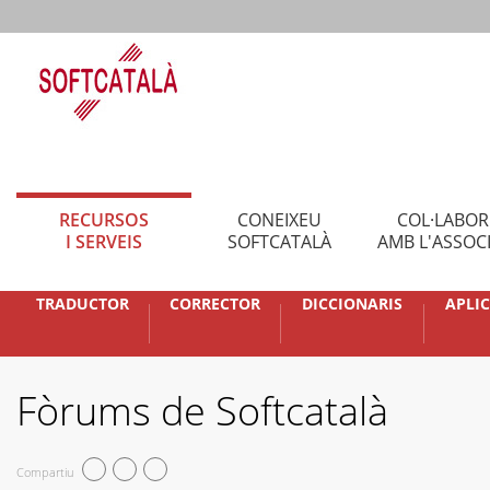
RECURSOS
CONEIXEU
COL·LABO
I SERVEIS
SOFTCATALÀ
AMB L'ASSOC
TRADUCTOR
CORRECTOR
DICCIONARIS
APLI
Fòrums de Softcatalà
Compartiu