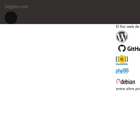
Seguiu-nos
El lloc web de
entre altre pr