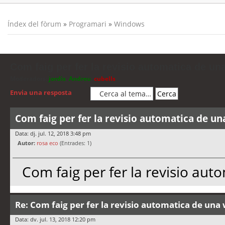
Índex del fòrum
»
Programari
»
Windows
Com faig per fer la revisio automatica de u
Moderadors:
jordis
,
Andreu
,
cubells
Envia una resposta
Com faig per fer la revisio automatica de u
Data: dj. jul. 12, 2018 3:48 pm
Autor:
rosa eco
(Entrades: 1)
Com faig per fer la revisio au
Re: Com faig per fer la revisio automatica de un
Data: dv. jul. 13, 2018 12:20 pm