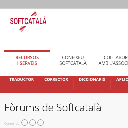
RECURSOS
CONEIXEU
COL·LABO
I SERVEIS
SOFTCATALÀ
AMB L'ASSOC
TRADUCTOR
CORRECTOR
DICCIONARIS
APLI
Fòrums de Softcatalà
Compartiu