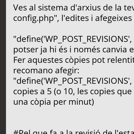
Ves al sistema d'arxius de la te
config.php", l'edites i afegeixes
"define('WP_POST_REVISIONS', t
potser ja hi és i només canvia el
Fer aquestes còpies pot relentit
recomano afegir:
"define('WP_POST_REVISIONS', 5
copies a 5 (o 10, les copies qu
una còpia per minut)
#Pel que fa a la revisió de l'es