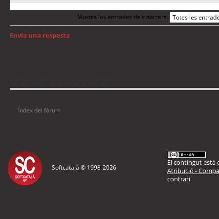
Mostra les entrades dels darrers:
Envia una resposta
Torna a: Windows
Qui està connectat
Usuaris navegant en aquest fòrum: No hi ha cap usuari registrat i 5 visitants
Índex del fòrum
El contingut està d
Softcatalà © 1998-
2026
Atribució - Compar
contrari.