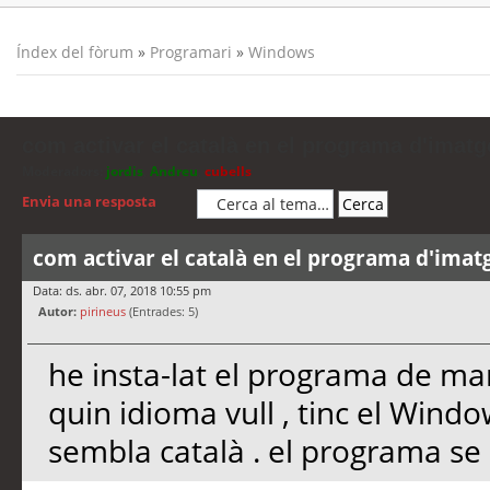
Índex del fòrum
»
Programari
»
Windows
com activar el català en el programa d'imatg
Moderadors:
jordis
,
Andreu
,
cubells
Envia una resposta
com activar el català en el programa d'imatg
Data: ds. abr. 07, 2018 10:55 pm
Autor:
pirineus
(Entrades: 5)
he insta-lat el programa de 
quin idioma vull , tinc el Windo
sembla català . el programa se