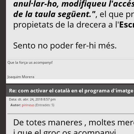
anul·lar-ho, modifiqueu l'accé
de la taula següent."
, el que p
propietats de la drecera a l'
Esc
Sento no poder fer-hi més.
Que la força us acompanyi!
Joaquim Morera
Re: com activar el català en el programa d'imatge
Data: dt. abr. 24, 2018 8:57 pm
Autor:
pirineus
(Entrades: 5)
De totes maneres , moltes merc
i que el groc os acompanyi