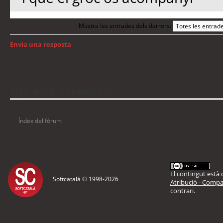
Mostra les entrades dels darrers:
Envia una resposta
Torna a: Windows
Qui està connectat
Usuaris navegant en aquest fòrum: No hi ha cap usuari registrat i 8 visitants
Índex del fòrum
El contingut està d
Softcatalà © 1998-
2026
Atribució - Compar
contrari.