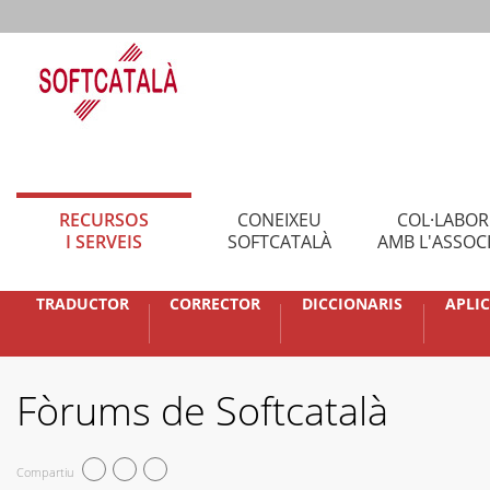
RECURSOS
CONEIXEU
COL·LABO
I SERVEIS
SOFTCATALÀ
AMB L'ASSOC
TRADUCTOR
CORRECTOR
DICCIONARIS
APLI
Fòrums de Softcatalà
Compartiu