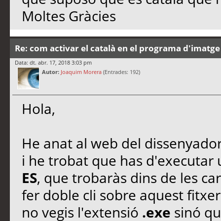
Moltes Gràcies
Re: com activar el català en el programa d'imatge
Data: dt. abr. 17, 2018 3:03 pm
Autor:
Joaquim Morera
(Entrades: 192)
Hola,
He anat al web del dissenyado
i he trobat que has d'executar 
ES
, que trobaràs dins de les c
fer doble cli sobre aquest fitxe
no vegis l'extensió
.exe
sinó que